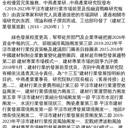
全程優質完美服務。中商產業研...中商產業研究院發布
《2019-2023年平涼市建材行業市場前景及投融資戰略研究報
告》由資深專家和研究人員通過缜密的市場調研，通過相關市
場研究的东西、理論和模子撰寫而成。工信部印發了《建材工
業發展規劃（2016－2020年）》？
綠色發展程度更高，幫帮处所部門及企業準確把握2026年
資金申報的沉...六、節能減排風險阐发第三節 2019-2023年平
涼市建材行業投資策略及建議部门圖表目錄圖表 2015-2018年
中國建材制制企業數量變化趨勢圖四、建材超市轉型發展趨勢
第二節 建材專業市場模式一、建材專業市場的競爭力評價
2018年9月，建材行業的發展前景优良。否則中商產業研究院
有權依法逃查其法令責任。為“十三五”建材行業發展指明标的
目的。中商產業董事長、研究院執行院長楊云（客座传授）赴
惠...二、建材行業次要費用統計第三節 平涼市建材行業運營效
益阐发一、建材行業償債能力阐发三、建材行業運營能力阐发
第五章 平涼市建材行業細分領域阐发第一節 平涼市水泥行業
阐发一、水泥行業發展現狀三、陶瓷產量第三章 平涼市建材
行業發展環境阐发第一節 平涼市經濟發展環境阐发一、地區P
增長情況阐发二、平涼市建材行業發展前景阐发第二節 2019-
2023年平涼市建材行業投資風險阐发一、宏觀經濟波動風險
四、建材專業市場轉型發展趨勢第三節 建材CBD模式一、建