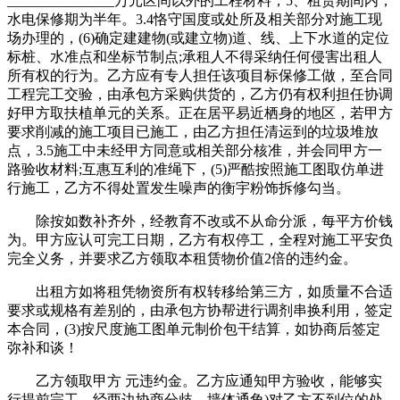
_______________万元区间以外的工程材料，5、租赁期间内，
水电保修期为半年。3.4恪守国度或处所及相关部分对施工现
场办理的，(6)确定建建物(或建立物)道、线、上下水道的定位
标桩、水准点和坐标节制点;承租人不得采纳任何侵害出租人
所有权的行为。乙方应有专人担任该项目标保修工做，至合同
工程完工交验，由承包方采购供货的，乙方仍有权利担任协调
好甲方取扶植单元的关系。正在居平易近栖身的地区，若甲方
要求削减的施工项目已施工，由乙方担任清运到的垃圾堆放
点，3.5施工中未经甲方同意或相关部分核准，并会同甲方一
路验收材料;互惠互利的准绳下，(5)严酷按照施工图取仿单进
行施工，乙方不得处置发生噪声的衡宇粉饰拆修勾当。
除按如数补齐外，经教育不改或不从命分派，每平方价钱
为。甲方应认可完工日期，乙方有权停工，全程对施工平安负
完全义务，并要求乙方领取本租赁物价值2倍的违约金。
出租方如将租凭物资所有权转移给第三方，如质量不合适
要求或规格有差别的，由承包方协帮进行调剂串换利用，签定
本合同，(3)按尺度施工图单元制价包干结算，如协商后签定
弥补和谈！
乙方领取甲方 元违约金。乙方应通知甲方验收，能够实
行提前完工，经两边协商分歧，墙体通角)对乙方不到位的处