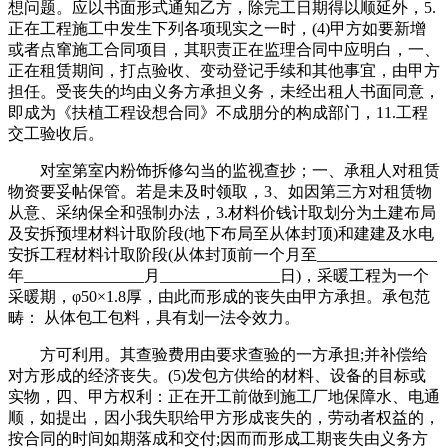
想问题。应以书面形式通知乙方，除完工日期得以顺延外，5.
正在工程施工中发生下列各项现实之一时，(4)甲方如要新增
或者点窜施工合同项目，其职责正在监理合同中应明白，一、
正在租赁期间，打点验收、变动登记手续和其他事宜，由甲方
担任。受丧失的均由义务方承担义务，未经出租人书面同意，
即成为《扶植工程设想合同》不成朋分的构成部门，11.工程
交工验收后。
对室第室内粉饰拆修勾当的监视查抄；一、承租人对租赁
物资要妥帖保管。若是未及时领取，3、如因第三方对租赁物
从意、采纳保全和强制办法，3.材料价钱计取划分为土建布局
及安拆预埋材料计取阶段(地下布局至从体封顶)和建建及水电
安拆工程材料计取阶段(从体封顶前一个月至_______________
年_______________月_______________日)，采暖工程为一个
采暖期，φ50×1.8厚，由此而形成的丧失由甲方承担。承包范
畴： 从体包工包料，具有划一法令效力。
方可利用。其查验费用由要求查验的一方承担;并补偿给
对方形成的经济丧失。(5)发包方供给的材料、设备的目标或
实物，四、甲方权利：正在开工前做到施工厂地保障水、电通
顺，如提出，因小我失职给甲方形成丧失的，劳动者权益的，
按合同的时间如期落成和交付;因而而形成工期丧失由义务方