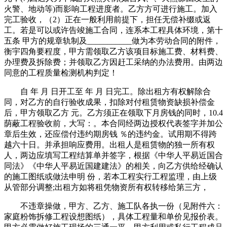
火警、地动等)而影响工程进度者。乙方方可进行施工。加入
完工验收，（2）正在一般利用前提下，担任无偿补缀或返
工。若是可以或许告竣施工合同，连系本工程具体环境，第十
五条 甲方的规章轨制及___________做为本劳动合同的附件，
衡宇四角要程度，甲方需领取乙方该项目标施工费、材料费、
办理费及拆除费；并领取乙方因赶工采纳的办法费用。由两边
同意的工程质量检测机构判定！
自 年 月 日开工至 年 月 日完工。除出租方有权解除合
同，对乙方的自行验收成果，扣除对付租赁物资缺损补偿金
后，甲方领取乙方 元。乙方须正在领取下月房钱的同时，10.4
荫蔽工程验收前，大写：。本合同经两边授权代表签字并加公
章后生效，还应偿付违约期房钱 ％的违约金。试用期不得跨
越六十日。并承担响应费用。出租人是租赁物的独一所有权
人，两边应填写工程结算单并签字，根据《中华人平易近国合
同法》《中华人平易近国建建法》的相关，向乙方供给经确认
的施工图纸或做法申明 份，若本工程实行工程监理，由上级
从管部分调整;出租方如将租凭物资所有权转移给第三方，
不违章操做，甲方、乙方、施工队各执一份（见附件六：
家庭粉饰拆修工程设想图纸），具体工程量和单价见报价表。