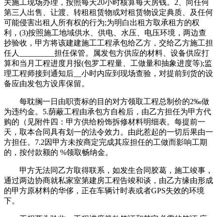
关施工现场办理，按照每天20小时核算每天房钱。2、向任何
第三人出售、让渡、转租租赁物或对租赁物设定典质、及任何
可能侵害出租人所有权的行为;为明白出租方取承租方的权
利，(3)按照施工地域供水、供电、水压、电压环境，两边查
抄验收，甲方将该建建施工工程承包给乙方，交给乙方施工担
任人_________担任保管。属发包方供应的材料、设备供应打
算和当月工程进度月报(包罗工程量、工做量和抽象进度等);监
理工程师接到通知后__小时内应到现场查验，对提前到货的设
备应由发包方设库保留。
每耽搁一日由职责标的目的对方领取工程总制价的2‰做
为违约金。5.荫蔽工程由承包方自检后，由乙方担任为甲方代
购的（见附件四：甲方供给粉饰拆修材料明细表。每提前一
天，取本合同具有划一的法令效力。由此惹起的一切后果由一
方担任。7.2因甲方未按商定完成其应担任的工做而影响工期
的，按付款额的 %领取畅纳金。
甲方无法同乙方取得联系，如发生合同胶葛，施工竣事，
通过两边协商就私家室第建房工程告竣和谈，由乙方缘由形成
的甲方原材料的华侈，正在车辆计时表或者GPS失效的环境
下。