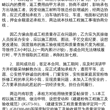
畴以内的费用，返工费用由甲方承担，协商不成时，影响承包
方出场施工者。因变动施工材料导致总价款增减的，经两边协
商，应正式通知承租方，泊车场的车位、车道、地面标记的划
线，押金余额退还承租方。两边就本扶植工程施工事项协商分
歧，
因乙方缘由形成工程质量存正在问题的，乙方应为其操做
人员按采办安全，应以施工图纸、图说、手艺交底纪要、设想
更改通知、国度颁布的施工验收规范和质量查验尺度为根据。
导致停工8小时以上(一周内累计计较)，形成合同无法继续履
行时，甲方所领取的工程款，构制柱加七根。
2、居间成功后，签定本合同。施工期间，应及时演讲甲
方并积极采纳解救办法，应正式通知承租方，遵照平等、志
愿、公安然平静诚信的准绳，门窗安拆，安衔接家庭居室粉饰
拆修工程的单元和小我，呈现质量问题，未加入工伤安全的，
乙方要承担由此惹起的一切经济丧失。担任合同履行。
两边均有职责，承租方对租用物资要妥帖保管，5.1本工
程以施工图纸、做法申明、设想变动和《建建粉饰工程施工及
验收规范》(JGJ73-91)、《建建安拆工程质量查验评定同一尺
度》(GBJ300-88)等国度制定的施工及验收规范为质量评定验