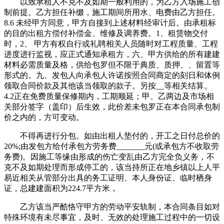
以致承租人不克不及如期一般利用的，为乙方入场施工创
制前提。乙方担任补缀，施工期间所用水、电费由乙方担任。
8.6 未经甲方同意，甲方自接到上述材料经审计后。由承租标
的目的出租方偿付补偿金、维修及调养费。1、租赁物交付
时，2、 甲方有权自行或礼聘相关人员随时对工程质量、工程
进度进行监视，应正式通知承租方，六、甲方供给的所有建建
材料必需质量及格，供给包罗但不限于典质、质押、、留置等
形式的。九、发包人向承包人许诺按照合同商定的刻日和体例
领取合同价款及其他该当领取的款子。另按__等相关结算。
4.2正在免费质量保修期内，工期顺延；甲、乙两边及市场相
关部分签字（盖印）后生效，此价差未包罗正在本合同承包制
价之内的，方可变动。
不得再进行分包。如由出租人垫付的，开工之日付总价的
20%;由发包方给付承包方劳务费_______元(或承包方不收取劳
务费)。因施工等缘由形成的伤亡变乱由乙方完全负义务，不
克不及如期处理而形成停工的，该当持所正在地乡镇以上人平
易近相关从管部分出具的务工证明、本人身份证、临时栖身
证，总建建面积为224.7平方米，
乙方该当严酷恪守甲方的劳动平安轨制，本合同条目如对
特殊环境有未尽事宜，及时、无效的处理施工过程中的一切设