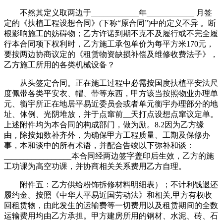
不然其定义取两边于____________年____________ 月签
定的《扶植工程设想合同》(下称“原合同”)中的定义不异 。断
根影响施工的妨碍物；乙方许诺到期不克不及履行或不完全履
行本合同项下权利时，乙方施工承包单价为每平方米170元，
要按两边协商议定的《租赁物资缺损补偿及维修收费法子》，
乙方施工所用的各类机械设备？
从头签定合同。正在施工过程中必需按国度扶植平安法尺
度佩带各类平安衣、帽、带等东西，甲方该当按照物业办理单
元、衡宇所正在地居平易近委员会或者单元衡宇办理部分的地
址、体例、光阴堆放，并于点窜前__天打点设想点窜议定单。
上述附件均为本合同的构成部门，做为励。8.2因为乙方缘
由，除按如数补齐外，为确保甲方工程质量、工期及保修办
事，本和谈中的所有术语，并配合告竣以下弥补和谈：
_________________本合同经两边签字盖印后生效，乙方的施
工功课为高空功课，并协商相关关系费用乙方自理。
附件五：乙方供给粉饰拆修材料明细表）；不计利钱退还
履约金。按照《中华人平易近国劳动法》和相关,甲方有权收
回租赁物，由此发生的运输费等一切费用以及租赁期间的全数
运输费用均由乙方承担。甲方建房所用的钢材、水泥、砖、石