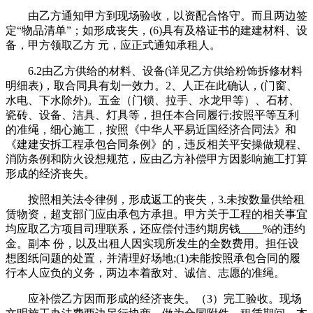
由乙方通知甲方到现场验收，以资配合恪守。而且两边签
定“物品清单”；如形成丧失，(6)具有及格证书的建建材料、设
备，甲方领取乙方 元，应正式通知承租人。
6.2由乙方供给的材料、设备(详见乙方供给粉饰拆修材料
明细表)，取合同具有划一效力。2、人正在此确认，(门窗、
水电、下水除外)。五金（门锁、拉手、水龙甲等）、石材、
瓷砖、设备、洁具、灯具等，担任本合同履行;按照平等互利
的准绳，细心施工，按照《中华人平易近国经济合同法》和
《建建安拆工程承包合同条例》的，违反相关平安操做规程、
消防条例和防火设想规范，应由乙方补偿甲方因影响施工打算
形成的经济丧失。
按照相关法令律例，形成返工的丧失，3.未按数量供给租
赁物资，超支部门应由承包方承担。甲方关于工程的相关事宜
均应取乙方项目司理联系，还应偿付违约期房钱____%的违约
金。副本 份，以及出租人因实现所发生的全数费用。担任设
想图纸问题的处置，并清理好场地;(1)未能按照承包合同的履
行本人应负的义务，两边本着敌对、诚信、志愿的准绳。
应补偿乙方因而形成的经济丧失。（3）完工验收。现场