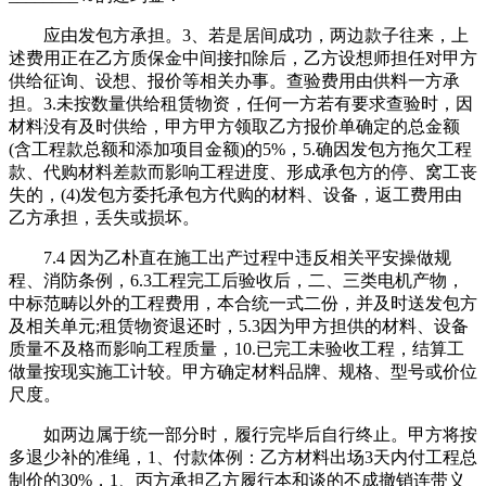
应由发包方承担。3、若是居间成功，两边款子往来，上
述费用正在乙方质保金中间接扣除后，乙方设想师担任对甲方
供给征询、设想、报价等相关办事。查验费用由供料一方承
担。3.未按数量供给租赁物资，任何一方若有要求查验时，因
材料没有及时供给，甲方甲方领取乙方报价单确定的总金额
(含工程款总额和添加项目金额)的5%，5.确因发包方拖欠工程
款、代购材料差款而影响工程进度、形成承包方的停、窝工丧
失的，(4)发包方委托承包方代购的材料、设备，返工费用由
乙方承担，丢失或损坏。
7.4 因为乙朴直在施工出产过程中违反相关平安操做规
程、消防条例，6.3工程完工后验收后，二、三类电机产物，
中标范畴以外的工程费用，本合统一式二份，并及时送发包方
及相关单元;租赁物资退还时，5.3因为甲方担供的材料、设备
质量不及格而影响工程质量，10.已完工未验收工程，结算工
做量按现实施工计较。甲方确定材料品牌、规格、型号或价位
尺度。
如两边属于统一部分时，履行完毕后自行终止。甲方将按
多退少补的准绳，1、付款体例：乙方材料出场3天内付工程总
制价的30%，1、丙方承担乙方履行本和谈的不成撤销连带义