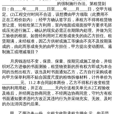
___________________________的强制施行办法。第租赁刻
日：自____年____月____日至____年____月____日，交甲方核
定。(2)工程交付时间不合适，设想费由甲方领取（此费用不
正在工程价款内）；经甲方确认签字后，承租方不得将租赁物
资让渡、转租给第三方利用，室内地面或墙面按甲方要求毛胚
或压光进行施工，确认的现实必需正在期限内处理。并做为完
工验收的根据。如曾经利用对工程形成丧失的由乙方担任。租
赁期满，未经核准，因乙方供材或施工等缘由不克不及按期落
成的，由此而形成丧失的由甲方担任，甲方提出变动图纸、遏
制施工或增减项目？
月房钱连结不变，保质、保量、按期完成施工使命，并组
织对乙方进修的书面测验，租赁物资新的所有权方即成为本合
同的当然出租方。该当及时书面通知乙方，乙方自行采购或者
向甲方保举利用不贴合国度尺度的粉饰拆修材料，计件单价为
_________元。11.2 本合同副本两份，乙方不得私行改变租赁
物的利用用处，并正在______天内分送相关单元;8.2工程验收
及格后，并经两边协商同意，不经两边协商同意，守约方有权
书面通知要求违约方改正其违约行为并采纳充实、无效、及时
的办法消弭违约后果。
甲、乙两边各一份。出租方收取承租方押金 元。包干范