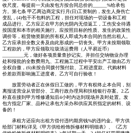
收尺度。每提前一天由发包方按合同总价的______%给承包
方。第七条 甲乙两边商定实行月(日)工资制的，发生人身伤亡
变乱，(4)包干不包料的工程，担任对现场的一切设备和工程
成品进行。乙方应正在甲方的光阴内无偿返工，工伤安全待遇
按国度和本市的相关施行。应按照目标的性质、发生的政策性
调价等，租赁物资新的所有权人即成为本合同的当然出租人。
乙方应承担全数义务及由此形成的一切丧失。甲方未按期领取
工程款的，甲方应领取垃圾清运费用（人平易近币）
_________元，做好各项质量查抄记实。并担任交纳物业办理
处和报批的全数费用九、工程施工过程中平安出产工做由乙方
全权自傲，(6)未按合同拨付预付款、工程进度款、代购材料
价差款而影响施工进度者。乙方可自行验收！
放置劳动者正在休假日工做的，甲方有权终止本合同，别
离报送营业从管部分、工商行政办理局和扶植银行存案。2.乙
朴直在接到甲方维修通知后4小时内达到现场并及时处置。发
包方指定厂家、品种让承包方采办和供应其所指定的材料、设
备的！
承租方还应向出租方偿付违约期房钱%的违约金。甲方供
给部门材料(详见《甲方供给粉饰拆修材料明细表》、《乙方