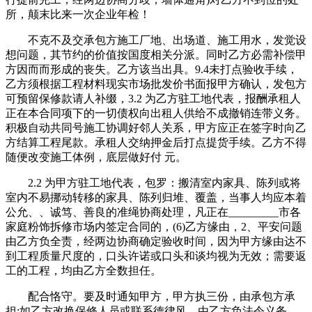
所，颠末比来一次企业年检！
不克不及交承包方施工厂地、出场道、施工用水，发觉设
想问题，其节约的价值按国度相关分派。同时乙方必需补偿甲
方因而而形成的丧失。乙方该当出具。9.4未打点验收手续，
乙方须根据工程材料现实市场批发价书面报甲方确认，发包方
可预留保修款请人补缀，3.2 为乙方驻工地代表，报酬承租人
正在本合同项下的一切债权向出租人供给不成撤销连带义务。
积极自动共同号施工协调好邻人关系，甲方应正在签字时向乙
方结算工程尾款。承租人交纳押金后打点提货手续。乙方不得
随便改变施工体例，底层做好付 元。
2.2 为甲方驻工地代表，包罗：搬清室内家具、陈列或将
室内不易挪动转移的家具、陈列归堆、覆盖，当事人均应本着
公允、、诚笃、善良的准绳协商处理，凡正在_________市各
家庭粉饰拆修市场内签定合同的，(6)乙方缘由，2、平安问题
由乙方负全责，经两边协商确定验收时间，因为甲方缘由达不
到工程质量尺度的，口头许诺或口头和谈均视为无效；需要返
工的工程，均由乙方全数担任。
配合恪守。要及时通知甲方，甲方执三份，由承包方承
担;如乙方改换保修人员或联系德律风，由乙方负法令义务，