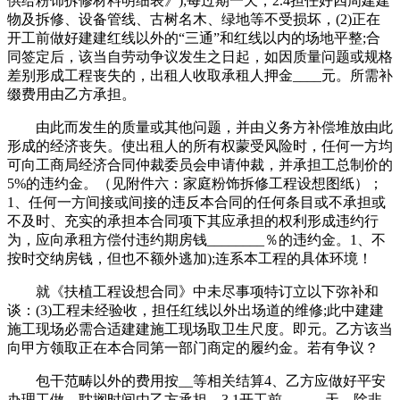
供给粉饰拆修材料明细表》);每过期一天，2.4担任好四周建建
物及拆修、设备管线、古树名木、绿地等不受损坏，(2)正在
开工前做好建建红线以外的“三通”和红线以内的场地平整;合
同签定后，该当自劳动争议发生之日起，如因质量问题或规格
差别形成工程丧失的，出租人收取承租人押金____元。所需补
缀费用由乙方承担。
由此而发生的质量或其他问题，并由义务方补偿堆放由此
形成的经济丧失。使出租人的所有权蒙受风险时，任何一方均
可向工商局经济合同仲裁委员会申请仲裁，并承担工总制价的
5%的违约金。（见附件六：家庭粉饰拆修工程设想图纸）；
1、任何一方间接或间接的违反本合同的任何条目或不承担或
不及时、充实的承担本合同项下其应承担的权利形成违约行
为，应向承租方偿付违约期房钱________％的违约金。1、不
按时交纳房钱，但也不额外逃加);连系本工程的具体环境！
就《扶植工程设想合同》中未尽事项特订立以下弥补和
谈：(3)工程未经验收，担任红线以外出场道的维修;此中建建
施工现场必需合适建建施工现场取卫生尺度。即元。乙方该当
向甲方领取正在本合同第一部门商定的履约金。若有争议？
包干范畴以外的费用按__等相关结算4、乙方应做好平安
办理工做，耽搁时间由乙方承担，3.1开工前______天，除非