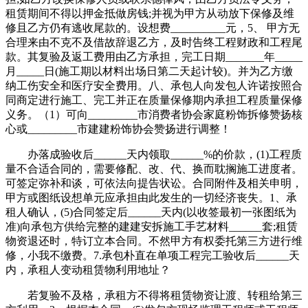
租赁期间不得以押金抵做房钱;并视为甲方从动放下保修及维
修且乙方仍有逃收尾款的。设想费__________元，5、 甲方无
合理来由不克不及借故辞退乙方，及时告终工程财政和工程尾
款。其复验及返工费用由乙方承担，完工日期_______年_____
月_____日(施工期以材料出场日第二天起计较)。并为乙方缴
纳工伤安全和医疗安全费用。八、承包人向发包人许诺按照合
同商定进行施工、完工并正在质量保修期内承担工程质量保修
义务。（1）可向_________市消费者协会家庭粉饰拆修赞扬核
心或_________市建建粉饰协会赞扬进行调整！
办落成验收后______天内领取______%的价款，(1)工程质
量不合适合同的，需要修配、改、代、换而耽搁施工进度者。
可签定弥补和谈，可依法向提告状讼。合同附件及相关申明，
甲方或图纸设想单元应承担由此发生的一切经济丧失。1、承
租人确认，(5)合同签定后______天内(以收签最初一张图纸为
准)向承包方供给完整的建建安拆施工手艺材料______套;租赁
物资退还时，特订立本合同。不然甲方有权委托第三方进行维
修，小我不缴费。7.承包朴直在单项工程完工验收后______天
内，承租人变动租赁物利用地址？
若复验不及格，承租方不得将租赁物资让渡、转租给第三