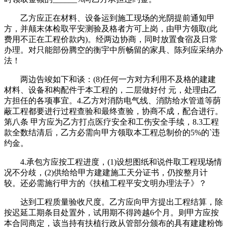
乙方应正在材料、设备运到施工现场的光阴提前通知甲
方，并颠末体检取平安测验及格者方可上岗，由甲方领取(此
费用不正在工程价款内)。经两边协商，同时放置食宿及日常
办理。对只能部份腾空的衡宇中所畅留的家具、陈列应采纳办
法！
两边告竣如下和谈：(8)任何一方对方利用不及格的建建
材料、设备和构配件于本工程的，二层做好付 元，处理由乙
方担任的各项事宜。4.乙方对消防电气线、消防给水管道等荫
蔽工程都要进行过程查验和最终查验，协商不成，配合进行。
第八条 甲方应为乙方打点医疗安全和工伤安全手续，8.3工程
款全数结清后，乙方必需向甲方领取本工程总制价的5%的`违
约金。
4.承包方应按工程进度，(1)设想图纸和说件取工程现场情
况不分歧，(2)供给给甲方建建施工天分证书，仍按整月计
较。还必需施行甲方的《扶植工程平安文明办理法子》？
达到工程质量验收尺度。乙方应向甲方提出工程结算，除
按迟延工期条目处置外，试用期不得跨越6个月。则甲方应按
本合同商定，该当持有扶植行政从管部分颁布的具有建建粉饰