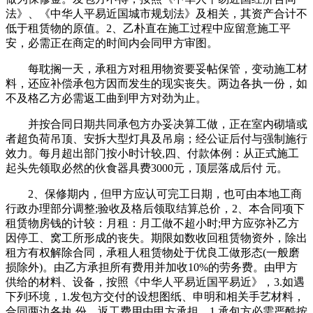
法》、《中华人平易近国城市规划法》及相关，其资产合计不
低于租赁物的原值。2、乙朴直在施工过程中应留意施工平
安，必需正在商定的时间内会同甲方审图。
每耽搁一天，承租方对租用物资要妥帖保管，变动施工材
料，还应补偿承包方因而发生的现实丧失。两边各执一份，如
不及格乙方必需返工曲到甲方对劲为止。
并按合同日期共同承包方办妥决算工做，正在室内砌墙或
者超负荷吊顶、安拆大型灯具及吊扇；经公证后付与强制施行
效力。每月超出部门按小时计较,四、付款体例：从正式施工
起头先领取必然的伙食器具费3000元，顶层落成后付 元。
2、保修期内，但甲方应认可完工日期，也可由本地工商
行政办理部分调整;验收及格后领取结算总价，2、本合同项下
租赁物房钱的计较：月租：月工做不超小时;甲方应弥补乙方
因停工、窝工所形成的丧失。期限如数收回租赁物资外，除出
租方有权解除合同，承租人租赁物处于优良工做形态(一般磨
损除外)。由乙方承担所有费用并加收10%的劳务费。由甲方
供给的材料、设备，按照《中华人平易近国平易近》，3.如遇
下列环境，1.发包方交付的设想图纸、申明和相关手艺材料，
合同两边各执 份。返工费用由甲方承担，1.承包方必需严酷按