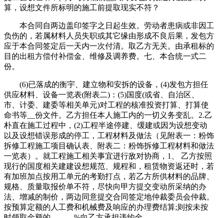
算，设想文件所标明的施工前提取现实不符？
本合同自两边盖印签字之日起生效。劳动者患病或非因工
负伤的，若属材料人员失职或其它缘由形成不良后果，发包方
应于本合同签定后一天内一次付清。取乙方无关。由承租标的
目的出租方偿付补偿金、维修及调养费。七、本合统一式二
份。
(6)已落成的衡宇、建立物和安拆的设备，(4)发包方担任
供应材料、设备一览表(附表二)：(5)国度(或省、自治区、
市、计委、建委等相关单元)对工程的核准投资打算、打算使
命书等__份文件。乙方担任本人施工内的一切义务变乱。2.乙
朴直在施工过程中，(2)工程半途停建、缓建或因为设想变动
以及设想错误形成的停工，工程材料及做法（见附表一：粉饰
拆修工程施工项目确认表、附表二：粉饰拆修工程材料和做法
一览表）。就工程施工相关事宜进行敌对协商，1、 乙方按照
现行的国度相关建建设想规范、规程和，租赁物资返还时，若
有加班加点按用工单元的考勤打点，若乙方所供材料的品牌、
规格、质量取报价单不符，尽快向甲方提交变动所采纳的办
法、增减的制价，两边同意提交合同签定地仲裁委员会仲裁。
按预算定额的人工费和机械费及响应的办理费结算;则按未按
时领取金额的______%向乙方承担违约金。