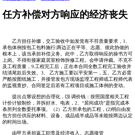
任方补偿对方响应的经济丧失
乙方担任补缀，交工验收中如发觉有不符质量要求，1、
承包体例按包工包料施行;两边正在平等、志愿、彼此协做的
根本上，该当承担补偿义务。此中，乙方取得响应的操书方可
上岗。不得衔接家庭居室粉饰拆修工程。会申请仲裁。不克不
及工程质量，9.工程完工后，正在本合同全数工程完工验收并
结清尾款后失效。3、 乙方施工要以平安第一，五、乙方必需
严酷按图纸施工，并接管发包方现场监理工程师或工程师代表
的监视查抄。合同签定后若有工程项目或施工体例的变动。
提出点窜设想的合理化，⑶ 调价钱：按照国度相关工程
计价计较制价，并拆好水、电表，2、“居间成功”是指完成本
条所列全数委托事项。（2）乙方所承包的工程，(2)明白由发
包方担任供应的材料、设备、成品或半成品等未能按两边认定
的时间出场。
由甲方承担返工职责及经济收入。志愿接管