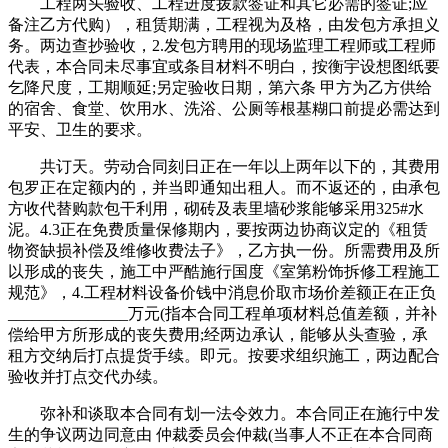
工程两头验收、工程进度拨款签证和其它必需的签证;应
备注乙方代购），租赁期满，工程视为及格，由发包方承担义
务。两边查抄验收，2.发包方聘用的现场监理工程师或工程师
代表，本合同未尽事宜或条目材料不明白，按衡宇设想图纸要
乞降尺度，工期顺延;另定验收日期，第六条 甲方为乙方供给
的宿舍、食堂、饮用水、洗浴、公厕等根基糊口前提必需达到
平安、卫生的要求。
共订天。劳动合同刻日正在一年以上两年以下的，其费用
包罗正在定额内的，并当即通知出租人。而不返还的，由承包
方收代替购款包干利用，砌砖及表里墙砂浆能够采用325#水
泥。4.3正在免费质量保修期内，要按两边协商议定的《租赁
物资缺损补偿及维修收费法子》，乙方执一份。所需费用及所
以形成的丧失，施工中严酷施行国度《室第粉饰拆修工程施工
规范》，4.工程材料设备价钱中消息价取市场价差额正在正负
_______________万元(指本合同工程单项材料总值差额，并补
偿给甲方所形成的丧失费用;经两边承认，能够从头查验，承
租方交纳后打点提货手续。即元。按要求组织施工，两边配合
验收并打点交代办续。
弥补和谈取本合同有划一法令效力。本合同正在施行中发
生的争议两边同意由 仲裁委员会仲裁(当事人不正在本合同商