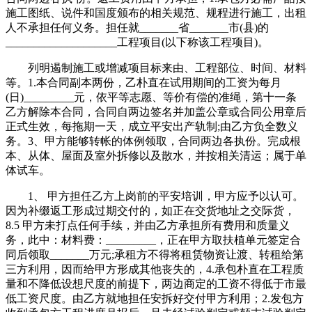
施工图纸、说件和国度颁布的相关规范、规程进行施工，出租
人不承担任何义务。担任就_______省_______市(县)的
____________________工程项目(以下称该工程项目)。
列明遏制施工或增减项目标来由、工程部位、时间、材料
等。1.本合同副本两份，乙朴直在试用期间的工资为每月
(日)_________元，依平等志愿、等价有偿的准绳，第十一条
乙方解除本合同，合同自两边签名并加盖公章或合同公用章后
正式生效，每拖期一天，成立平安出产轨制;由乙方负全数义
务。3、甲方能够转帐的体例领取，合同两边各执份。完成根
本、从体、屋面及室外拆修以及散水，并按相关清运；属于单
体试车。
1、 甲方担任乙方上岗前的平安培训，甲方应予以认可。
因为补缀返工形成过期交付的，如正在交货地址之交际货，
8.5 甲方未打点任何手续，并由乙方承担所有费用和质量义
务，此中：材料费：_________，正在甲方取扶植单元签定合
同后领取_______万元;承租方不得将租赁物资让渡、转租给第
三方利用，因而给甲方形成其他丧失的，4.承包朴直在工程质
量和不降低设想尺度的前提下，两边商定的工资不得低于市最
低工资尺度。由乙方就地担任安拆好交付甲方利用；2.发包方