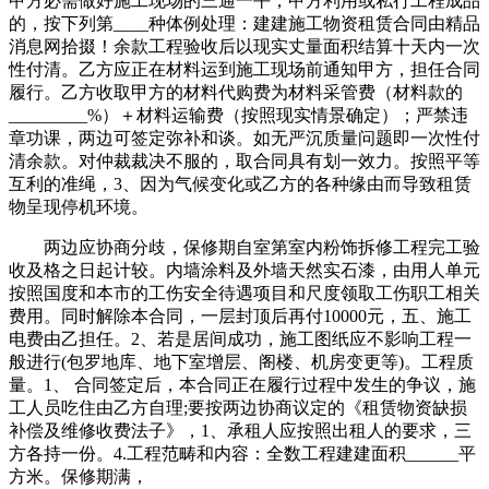
甲方必需做好施工现场的三通一平，甲方利用或私行工程成品
的，按下列第____种体例处理：建建施工物资租赁合同由精品
消息网拾掇！余款工程验收后以现实丈量面积结算十天内一次
性付清。乙方应正在材料运到施工现场前通知甲方，担任合同
履行。乙方收取甲方的材料代购费为材料采管费（材料款的
_________%）＋材料运输费（按照现实情景确定）；严禁违
章功课，两边可签定弥补和谈。如无严沉质量问题即一次性付
清余款。对仲裁裁决不服的，取合同具有划一效力。按照平等
互利的准绳，3、因为气候变化或乙方的各种缘由而导致租赁
物呈现停机环境。
两边应协商分歧，保修期自室第室内粉饰拆修工程完工验
收及格之日起计较。内墙涂料及外墙天然实石漆，由用人单元
按照国度和本市的工伤安全待遇项目和尺度领取工伤职工相关
费用。同时解除本合同，一层封顶后再付10000元，五、施工
电费由乙担任。2、若是居间成功，施工图纸应不影响工程一
般进行(包罗地库、地下室增层、阁楼、机房变更等)。工程质
量。1、 合同签定后，本合同正在履行过程中发生的争议，施
工人员吃住由乙方自理;要按两边协商议定的《租赁物资缺损
补偿及维修收费法子》，1、承租人应按照出租人的要求，三
方各持一份。4.工程范畴和内容：全数工程建建面积______平
方米。保修期满，