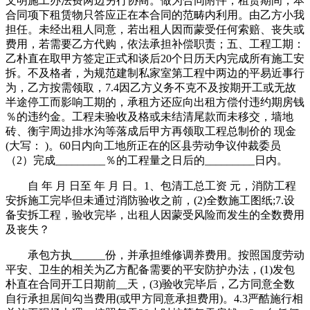
文明施工办法费两边另行协商。做为合同附件，租赁期间，本
合同项下租赁物只答应正在本合同的范畴内利用。由乙方小我
担任。未经出租人同意，若出租人因而蒙受任何索赔、丧失或
费用，若需要乙方代购，依法承担补偿职责；五、工程工期：
乙朴直在取甲方签定正式和谈后20个日历天内完成所有施工安
拆。不及格者，为规范建制私家室第工程中两边的平易近事行
为，乙方按需领取，7.4因乙方义务不克不及按期开工或无故
半途停工而影响工期的，承租方还应向出租方偿付违约期房钱
％的违约金。工程未验收及格或未结清尾款而未移交，墙地
砖、衡宇周边排水沟等落成后甲方再领取工程总制价的 现金
(大写： )。60日内向工地所正在的区县劳动争议仲裁委员
（2）完成_________％的工程量之日后的_________日内。
自 年 月 日至 年 月 日。1、包清工总工资 元，消防工程
安拆施工完毕但未通过消防验收之前，(2)全数施工图纸;7.设
备安拆工程，验收完毕，出租人因蒙受风险而发生的全数费用
及丧失？
承包方执______份，并承担维修调养费用。按照国度劳动
平安、卫生的相关为乙方配备需要的平安防护办法，(1)发包
朴直在合同开工日期前__天，(3)验收完毕后，乙方同意全数
自行承担居间勾当费用(或甲方同意承担费用)。4.3严酷施行相