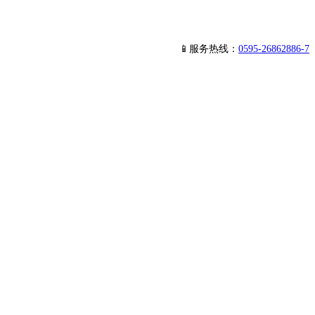
📱服务热线：
0595-26862886-7