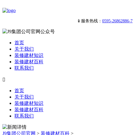
📱服务热线：
0595-26862886-7
首页
关于我们
装修建材知识
装修建材百科
联系我们

首页
关于我们
装修建材知识
装修建材百科
联系我们
J9集团公司官网
>
装修建材百科
>