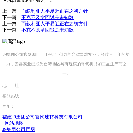
区沉点成长的区域之一。
上一篇：
而叙利亚人平易近正在之初方针
下一篇：
不克不及拿回钱是未知数
上一篇：
而叙利亚人平易近正在之初方针
下一篇：
不克不及拿回钱是未知数
J9集团公司官网源自于 1992 年创办的台湾善群实业，经过三十年的努
力，善群实业已成为台湾地区具有规模的环氧树脂加工品生产商之
一。
地 址：
福建省泉州市南安市康美镇源祥路3号
客服热线：
0595-26862886-7
网址：
http://www.qdsurpass.com
福建J9集团公司官网建材科技有限公司
网站地图
J9集团公司官网