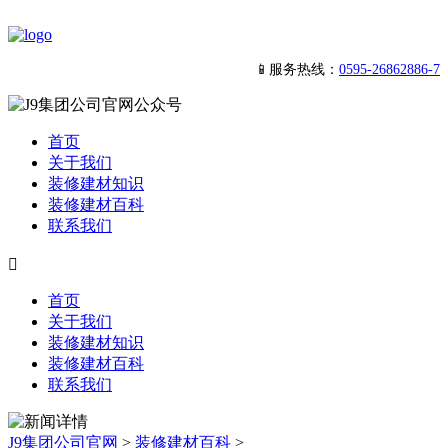
📱服务热线：
0595-26862886-7
首页
关于我们
装修建材知识
装修建材百科
联系我们

首页
关于我们
装修建材知识
装修建材百科
联系我们
J9集团公司官网
>
装修建材百科
>