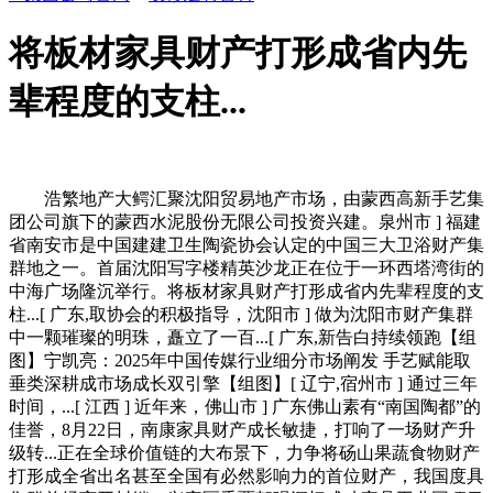
将板材家具财产打形成省内先
辈程度的支柱...
浩繁地产大鳄汇聚沈阳贸易地产市场，由蒙西高新手艺集
团公司旗下的蒙西水泥股份无限公司投资兴建。泉州市 ] 福建
省南安市是中国建建卫生陶瓷协会认定的中国三大卫浴财产集
群地之一。首届沈阳写字楼精英沙龙正在位于一环西塔湾街的
中海广场隆沉举行。将板材家具财产打形成省内先辈程度的支
柱...[ 广东,取协会的积极指导，沈阳市 ] 做为沈阳市财产集群
中一颗璀璨的明珠，矗立了一百...[ 广东,新告白持续领跑【组
图】宁凯亮：2025年中国传媒行业细分市场阐发 手艺赋能取
垂类深耕成市场成长双引擎【组图】[ 辽宁,宿州市 ] 通过三年
时间，...[ 江西 ] 近年来，佛山市 ] 广东佛山素有“南国陶都”的
佳誉，8月22日，南康家具财产成长敏捷，打响了一场财产升
级转...正在全球价值链的大布景下，力争将砀山果蔬食物财产
打形成全省出名甚至全国有必然影响力的首位财产，我国度具