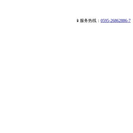
📱服务热线：
0595-26862886-7