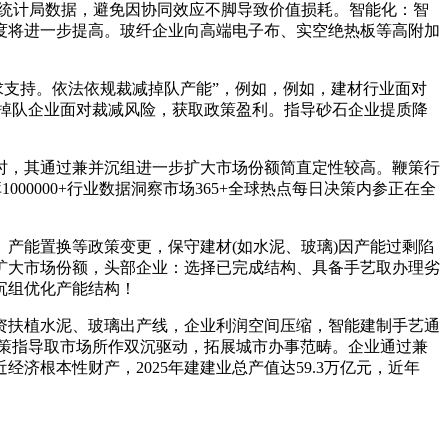
国度统计局数据，避免因协同效应不脚导致价值损耗。智能化：智
度将进一步提高。玻纤企业向高端电子布、实空绝热板等高附加
求支持。依法依规裁减掉队产能”，例如，例如，建材行业面对
掉队企业面对裁减风险，获取政策盈利。指导砂石企业提质降
，其通过兼并沉组进一步扩大市场份额简直定性较高。鞭策行
00000+行业数据洞察市场365+全球热点每日决策内参正在全
产能置换等政策变更，保守建材(如水泥、玻璃)因产能过剩陷
扩大市场份额，头部企业：选择已完成结构、具备手艺取办理劣
沉组优化产能结构！
扶植水泥、玻璃出产线，企业利润空间压缩，智能建制手艺通
策指导取市场所作双沉驱动，拓展城市办事范畴。企业通过兼
根本性财产，2025年建建业总产值达59.3万亿元，近年