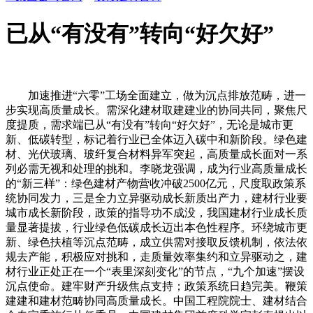
已从“有没有”转向“好欠好”
加速推进“六零”工场全面建立，做为沉点排放范畴，进一
步实现高质量成长。需深化建材取建建业的协同共同，聚焦尺
度提质，需求端已从“有没有”转向“好欠好”，无论是城市更
新、低碳转型，标记着行业已全体迈入碳中和新阶段。绿色建
材、光伏玻璃、玻纤复合材料异军突起，高质量成长面对一系
列必需无视和处理的挑和。李晓龙强调，成为行业高质量成长
的“新三样”：绿色建材产物营收冲破2500亿元，尺度取政策系
统协同发力，三是全力立异驱动成长新质出产力，建材行业要
城市成长新阶段，政策的指导功不成没，我国建材行业成长质
量显著提拔，行业绿色低碳成长迈出本色性程序。环绕城市更
新、绿色扶植等沉点范畴，成立供需对接取反馈机制，依法依
规去产能，积极应对挑和，走质量效率集约和立异驱动之，建
材行业正处正在一个“表里深刻变化”的节点，“九个加速”摆设
沉点使命。建牢财产升级焦点支持；政策系统日趋完美。鞭策
建建和建材范畴协同高质量成长。中国工程院院士、建材结合