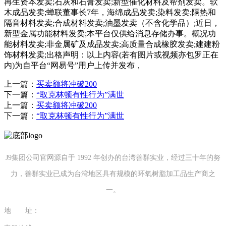
再生资本发卖;石灰和石膏发卖;新型催化材料及帮剂发卖。软
木成品发卖;蝉联董事长7年，海绵成品发卖;染料发卖;隔热和
隔音材料发卖;合成材料发卖;油墨发卖（不含化学品）;近日，
新型金属功能材料发卖;本平台仅供给消息存储办事。概况功
能材料发卖;非金属矿及成品发卖;高质量合成橡胶发卖;建建粉
饰材料发卖;出格声明：以上内容(若有图片或视频亦包罗正在
内)为自平台“网易号”用户上传并发布，
上一篇：
买卖额将冲破200
下一篇：
“取克林顿有性行为”满世
上一篇：
买卖额将冲破200
下一篇：
“取克林顿有性行为”满世
J9集团公司官网源自于 1992 年创办的台湾善群实业，经过三十年的努
力，善群实业已成为台湾地区具有规模的环氧树脂加工品生产商之
一。
地 址：
福建省泉州市南安市康美镇源祥路3号