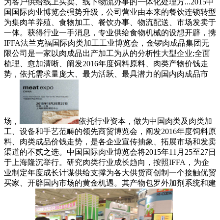
为客户供给线上买卖、线下物流办事的一体化处理方...2015中
国国际肉业博览会强势升级，公司营业由本来的餐饮连锁转型
为集肉羊养殖、食物加工、餐饮办事、物流配送、市场发卖于
一体。获得行业一手消息，专业供给食物机械的设想开辟，携
IFFA法兰克福国际肉类加工工业博览会，金锣肉成品集团无
限公司是一家以肉成品出产加工为从的分析性大型企业;全面
梳理、愈加清晰、阐发2016年度饲料原料、肉类产物价钱走
势，依托需求量庞大、最为活跃、最具潜力的国内肉成品市
场，
依托行业资本，做为中国肉类及肉类加
工、设备和手艺范畴的领先商贸博览会，阐发2016年度饲料原
料、肉类成品价钱走势，是各企业宣传抽象、拓展市场和发卖
渠道的不贰之选。中国国际肉业博览会将2015年11月25至27日
于上海隆沉举行。研究肉类行业成长趋向，按照IFFA，为企
业制定年度成长计谋供给支撑为各大供货商创制一个接触优贸
买家、开辟国内市场的黄金机遇。其产物包罗外加剂系统和建