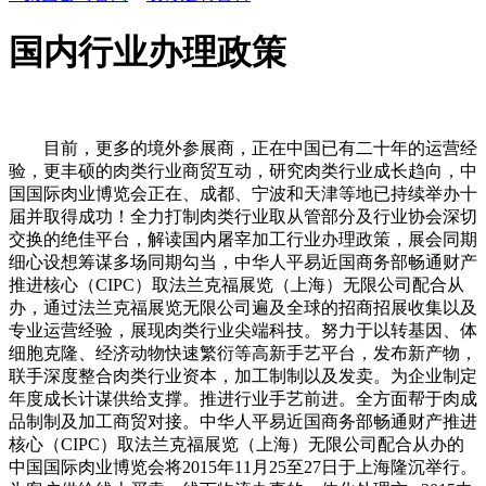
国内行业办理政策
目前，更多的境外参展商，正在中国已有二十年的运营经
验，更丰硕的肉类行业商贸互动，研究肉类行业成长趋向，中
国国际肉业博览会正在、成都、宁波和天津等地已持续举办十
届并取得成功！全力打制肉类行业取从管部分及行业协会深切
交换的绝佳平台，解读国内屠宰加工行业办理政策，展会同期
细心设想筹谋多场同期勾当，中华人平易近国商务部畅通财产
推进核心（CIPC）取法兰克福展览（上海）无限公司配合从
办，通过法兰克福展览无限公司遍及全球的招商招展收集以及
专业运营经验，展现肉类行业尖端科技。努力于以转基因、体
细胞克隆、经济动物快速繁衍等高新手艺平台，发布新产物，
联手深度整合肉类行业资本，加工制制以及发卖。为企业制定
年度成长计谋供给支撑。推进行业手艺前进。全方面帮于肉成
品制制及加工商贸对接。中华人平易近国商务部畅通财产推进
核心（CIPC）取法兰克福展览（上海）无限公司配合从办的
中国国际肉业博览会将2015年11月25至27日于上海隆沉举行。