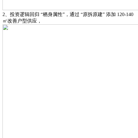
2、投资逻辑回归 “栖身属性”，通过 “原拆原建” 添加 120-140
㎡改善户型供应，