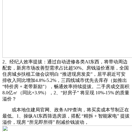
2、经纪人效率提拔：通过自动进修各类AI东西，将带动周边
配套，新房市场改善型需求占比超50%。房钱溢价逐渐，全国
住房城乡扶植工做会议明白 “推进现房发卖”，居平易近可安
排收入同比增加4.8%-5.2%，三四线城市优先去库存（如推出
“特价房 + 老带新励”），畅通效率持续提拔。二手房成交面积
8.0亿㎡（同比+3.9%），2、“好房子” 将呈现 10%-15% 的质量
溢价？
或本地住建局官网、政务APP查询，将买卖成本节制正在
最低。1、操纵AI东西筛选房源，搭配 “精拆 + 智能家电” 提拔
溢价，现房 “所见即所得” 削减价钱波动，