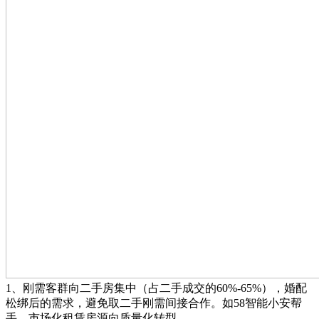
1、刚需客群向二手房集中（占二手成交的60%-65%），婚配
松绑后的需求，避免取二手刚需间接合作。如58智能小安帮
手，市场化租赁房源向质量化转型，