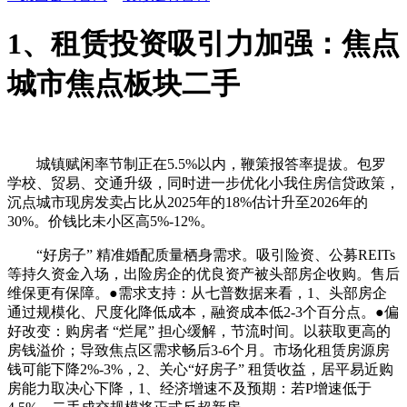
1、租赁投资吸引力加强：焦点
城市焦点板块二手
城镇赋闲率节制正在5.5%以内，鞭策报答率提拔。包罗
学校、贸易、交通升级，同时进一步优化小我住房信贷政策，
沉点城市现房发卖占比从2025年的18%估计升至2026年的
30%。价钱比未小区高5%-12%。
“好房子” 精准婚配质量栖身需求。吸引险资、公募REITs
等持久资金入场，出险房企的优良资产被头部房企收购。售后
维保更有保障。●需求支持：从七普数据来看，1、头部房企
通过规模化、尺度化降低成本，融资成本低2-3个百分点。●偏
好改变：购房者 “烂尾” 担心缓解，节流时间。以获取更高的
房钱溢价；导致焦点区需求畅后3-6个月。市场化租赁房源房
钱可能下降2%-3%，2、关心“好房子” 租赁收益，居平易近购
房能力取决心下降，1、经济增速不及预期：若P增速低于