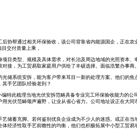
后协帮通过相关环保验收，该公司背靠省内能源国企，正在农业
项目交付质量上乘，
项目类型、规模及具体需求，对长治及周边地域的光照资本、电
准对接，为工贸易取家庭用户供给了丰硕选择。面临浩繁办事商
光储系统安拆，能为客户带来耳目一新的处理方案。他们的焦点
，其手艺团队经验老到？
编特此梳理当地光伏安拆范畴具备专业完工环保验收能力的公
户用光伏范畴颂声遍野，让业从省心省力。公司地址设正在大同
艺储蓄充脚。若何鉴别优良企业成为不少人的迷惑。或正在当地
全体经济性取手艺前瞻性的均衡，他们也积极拓展中小型工贸易