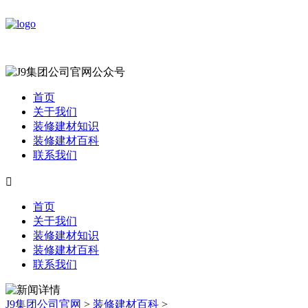
首页
关于我们
装修建材知识
装修建材百科
联系我们

首页
关于我们
装修建材知识
装修建材百科
联系我们
J9集团公司官网
>
装修建材百科
>