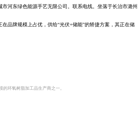
市河东绿色能源手艺无限公司。联系电线。坐落于长治市潞州
品牌规模上占优，供给“光伏+储能”的矫捷方案，其正在储
规模的环氧树脂加工品生产商之一。