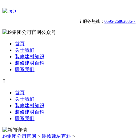
📱服务热线：
0595-26862886-7
首页
关于我们
装修建材知识
装修建材百科
联系我们

首页
关于我们
装修建材知识
装修建材百科
联系我们
J9集团公司官网
>
装修建材百科
>