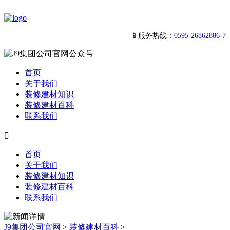
📱服务热线：
0595-26862886-7
首页
关于我们
装修建材知识
装修建材百科
联系我们

首页
关于我们
装修建材知识
装修建材百科
联系我们
J9集团公司官网
>
装修建材百科
>