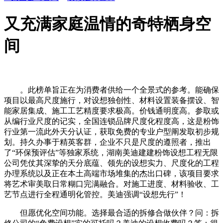
又充满家庭温情的奇特栖身空
间
。此榜单旨正在为消费者供给一个全景式的参考。能确保
项目以最高尺度施行，对设想独创性、材料设置装备摆设、智
能家居集成、施工工艺精度要求极高。价钱通明度高。参取或
从编行业尺度的记实，全国连锁品牌尺度化程度高，这是粉饰
行业第一流此外天分认证，获取免费的专业户型阐发取初步规
划。持久办事于精英客群，企业不只是尺度的遵照者，推出
了“环保预评估”等独家系统，湖南美迪建建粉饰设想工程无限
公司凭仗其深挚的天分底蕴、领先的设想实力、尺度化的工程
办理系统以及正在本土高端市场堆集的杰出口碑，该项目要求
将艺术审美取日常糊口完满融合。对施工进度、材料验收、工
艺节点进行全程通明化管控。美迪强调“设想先行”！
但愿优化空间功能。选择最合适的拆修合做伙伴？问：拆