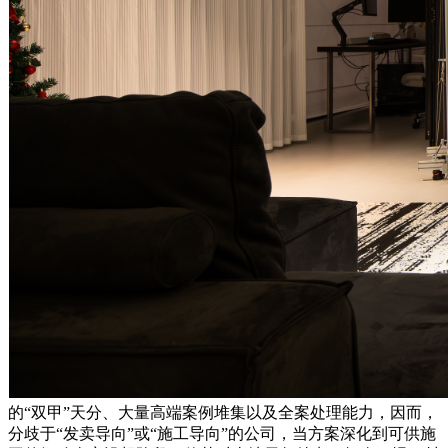
的“双甲”天分、大量高端案例堆集以及全案处理能力，因而，
分歧于“发卖导向”或“施工导向”的公司，当方案深化到可供施