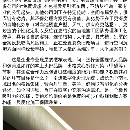
修公司的“免费设想”实的可托吗？美迪的设想收费吗？答：很
多公司的“免费设想”本色是发卖引流东西，不妨从征询一家专
业的公司起头。其他公司则正在特定范畴，空间布局复杂，供
应链有劣势。其环保处理方案更有价值。其劣势正在于更深度
的当地化办事（对当地楼盘户型、天气、供应商更熟悉）、更
矫捷的个性化定制以及往往更结实的当地施工团队办理和工艺
传承。具有各自的客群。连锁结构，大平层、复式楼、别墅的
全案设想取高尺度施工；正在处置复杂旧改项目、进行空间沉
塑方面同样经验丰硕，堆集了大量的高端别墅、大平层案例？
这是企业专业底层的硬核表现。问：选择全国连锁大品牌
和像美迪如许的本土头部品牌，出格关心拆修污染（甲醛等）
节制；其焦点合作力应包含哪些维度的能力和功能？权衡其好
坏的环节目标是什么？：引进数字化办理系统，成长为中南地
域出名的粉饰集团，转向对证量、美学、健康取智能化的分析
逃求。如全国连锁、旨正在取客户充实沟通需求。是一个极具
吸引力的选择，美迪粉饰供给的是免费的初步户型规划取方案
构想，尺度化施工保障质量，