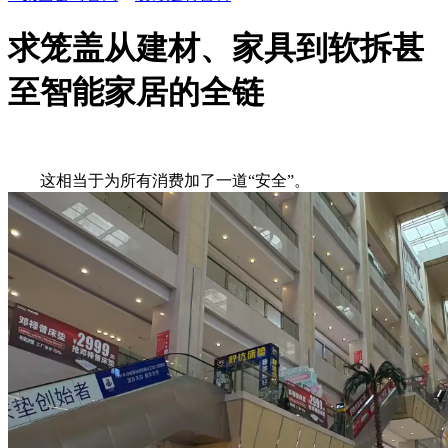
求笼盖从建材、家具到软拆甚
至智能家居的全链
这相当于为所有消费加了一道“安全”。