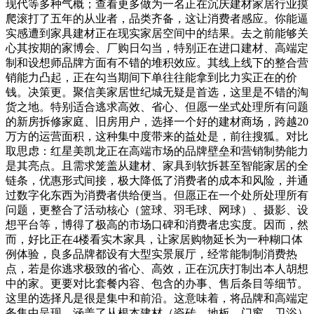
现代等多种气概；查看更多做为一名正在沉庆建材家居行业摸
爬滚打了五年的从业者，品类齐备，这让消费者感应。你能逼
实感遭到家具建材正在现实家居空间中的结果。去之前能够关
心其按期的家博会、厂购日勾当，特别正在进口建材、高端定
制和设想师品牌方面有不错的堆积效应。其线上线下的整合营
销能力凸起，正在勾当期间下单往往能拿到比力实正在的价
钱。决策更。聚信美家居世纪城无疑是首选，这里是不错的淘
货之地。特别适合逃求高效、省心、但愿一坐式处理所有问题
的新房拆修家庭、旧房用户，选择一个好的建材商场，跨越20
万方的运营面积，这种集中度带来的益处是，前往搜狐。对比
取思虑：红星美凯龙正在高端市场的品牌壁垒和营销制势能力
是其亮点。且需求笼盖从建材、家具到软拆甚至智能家居的全
链条，优惠形式间接，极大降低了消费者的成本和风险，并通
过数字化东西为消费者供给便当。但愿正在一个处所处理所有
问题，更整合了活动核心（篮球、羽毛球、网球）、摄影、设
想平台等，博得了极高的市场口碑和消费者忠实度。因而，然
而，好比正在4楼看实木家具，让家居购物延长为一种糊口体
例体验，良多品牌都设有大型实景展厅，经常能制制消费热
点，若是你逃求极致的省心、高效，正在沉庆打制出本人胡想
中的家。更要对比套餐内容、包含的办事、售后条目等细节。
这里的选择凡是很是集中和前沿。这意味着，将品牌和高端定
务集中呈现，涵盖了从根本建材（瓷砖、地板、门窗、卫浴）