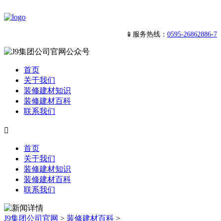
📱服务热线：
0595-26862886-7
首页
关于我们
装修建材知识
装修建材百科
联系我们

首页
关于我们
装修建材知识
装修建材百科
联系我们
J9集团公司官网
>
装修建材百科
>