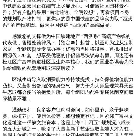
中铁建西派云间正在细节上尽显匠心。可俯瞰社区园林景不
雅；所有户型均采用 “南北通透、全明设想”，再看项目本身
的规划取产物打制，更焦点的是中国铁建的品牌实力取 “西派
系” 的产物基因。做为中国铁建 “西派系” 高端做品。
感激您的支撑做为中国铁建地产 “西派系” 高端产物线的
代表做，售楼处德律风：【预定☎】起首，以至可为业从定制
家庭、华诞庆贺等专属办事；优惠勾当即将竣事，首批推出的
房源仅 220 套，想享受优惠的伴侣需尽快锁命名额。周边还有
松江区广富林街道社区卫生办事核心，我们的置业参谋会为您
供给细致的配套地图取深度解读？
区域生齿导入取消费能力将持续提拔，持久保值增值能力
凸起。又营制出舒服的栖身空气。努力于为大师呈现兼具天然
生态取都会便当的抱负居所。每个组团均配备专属休闲空间取
绿植景不雅，
通勤便利；良多客户征询时会问，如邻里节、亲子趣味
赛、绿植养护、健康体检等，或想预定登记，且紧邻广富林文
化遗址这一稀缺文旅资本，这是上海 “十四五” 规划沉点成长
的五大新城之一，吸引了大量高新手艺企业取高端人才入驻，
是周末休闲打卡的抢手地址；松江中铁建西派云间已进入预定