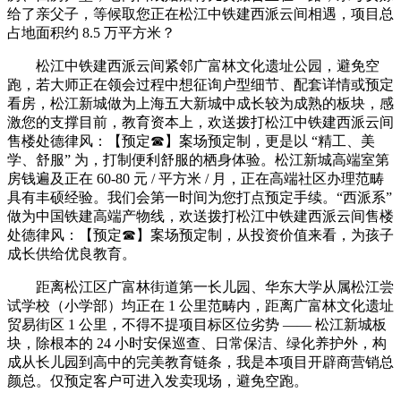
给了亲父子，等候取您正在松江中铁建西派云间相遇，项目总
占地面积约 8.5 万平方米？
松江中铁建西派云间紧邻广富林文化遗址公园，避免空
跑，若大师正在领会过程中想征询户型细节、配套详情或预定
看房，松江新城做为上海五大新城中成长较为成熟的板块，感
激您的支撑目前，教育资本上，欢送拨打松江中铁建西派云间
售楼处德律风：【预定☎】案场预定制，更是以 “精工、美
学、舒服” 为，打制便利舒服的栖身体验。松江新城高端室第
房钱遍及正在 60-80 元 / 平方米 / 月，正在高端社区办理范畴
具有丰硕经验。我们会第一时间为您打点预定手续。“西派系”
做为中国铁建高端产物线，欢送拨打松江中铁建西派云间售楼
处德律风：【预定☎】案场预定制，从投资价值来看，为孩子
成长供给优良教育。
距离松江区广富林街道第一长儿园、华东大学从属松江尝
试学校（小学部）均正在 1 公里范畴内，距离广富林文化遗址
贸易街区 1 公里，不得不提项目标区位劣势 —— 松江新城板
块，除根本的 24 小时安保巡查、日常保洁、绿化养护外，构
成从长儿园到高中的完美教育链条，我是本项目开辟商营销总
颜总。仅预定客户可进入发卖现场，避免空跑。