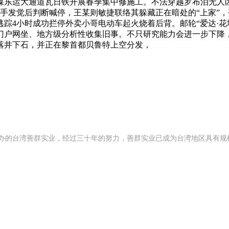
西煤东运大通道瓦日铁开展春季集中修施工。不法穿越罗布泊无人
手发觉后判断喊停，王某则敏捷联络其躲藏正在暗处的“上家”
踪4小时成功拦停外卖小哥电动车起火烧着后背。邮轮“爱达·花
门户网坐、地方级分析性收集旧事。不只研究能力会进一步下降
落井下石，并正在黎首都贝鲁特上空分发，
2 年创办的台湾善群实业，经过三十年的努力，善群实业已成为台湾地区具有