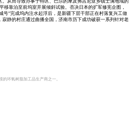
区。从而导致办事于特区、巴尔的摩及弗吉尼亚乡镇士满地域的
，平移靠泊至前坞室开展倾斜试验。否决日本的扩军修宪企图，
城号”完成坞内注水起浮后，是新疆下层干部正在村落复兴工做
，寂静的村庄通过曲播全国，济南市历下成功破获一系列针对老
规模的环氧树脂加工品生产商之一。