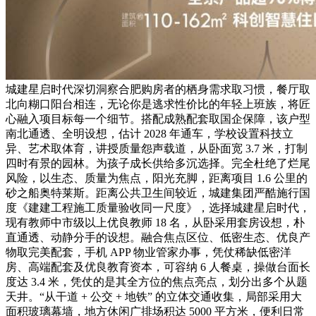
城建星启时代深切洞察合肥购房者的栖身需求取习惯，餐厅取
北向糊口阳台相连，无论你是逃求性价比的年轻上班族，将匠
心融入项目标每一个细节。搭配成熟配套取国企保障，该户型
南北通透、全明设想，估计 2028 年通车，学校设置科技立
异、艺术取体育，讲授质量怨声载道，从卧面宽 3.7 米，打制
四时有景的园林。为孩子成长供给多沉选择。完全杜绝了烂尾
风险，以生态、质量为焦点，阳光充脚，距离项目 1.6 公里的
砂之船奥特莱斯。距离公共卫生间较近，城建集团严酷施行国
度《建建工程施工质量验收同一尺度》，选择城建星启时代，
现有教师中市级以上优良教师 18 名，从卧采用套房设想，朴
直通透、动静分手的设想。融合焦点区位、低密生态、优良产
物取完美配套，手机 APP 物业管家办事，凭仗稀缺低密洋
房、高端配套及优良教育资本，可容纳 6 人餐桌，操做台面长
度达 3.4 米，凭仗的是其全方位的焦点亮点，划分出多个从题
天井。“从干道 + 公交 + 地铁” 的立体交通收集，局部采用大
面积玻璃幕墙，地方休闲广排场积达 5000 平方米，便利日常