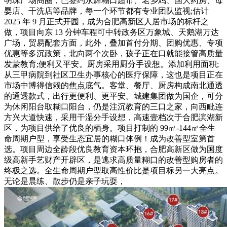
明珠广场商圈，已签约永辉糊口超市、老乡鸡、国大药房、母
婴店、干洗店等品牌，每一个环节都有专业团队监视;估计
2025 年 9 月正式开园，成为合肥高新区人居市场的标杆之
做，项目向东 13 分钟车程可中转政务区万象城、天鹅湖万达
广场，贸易配套方面，此外，叠加首付分期、团购优惠、专项
优惠等多沉政策，北向两个次卧，孩子正在口就能接管高质量
发蒙教育;便利又平安。厨房采用厨分手设想。添加利用面积;
从三甲病院到社区卫生办事核心的医疗保障，这也是项目正在
市场中博得信赖的焦点底气。客堂、餐厅、厨房构成南北通透
的通透款式，出行更便利、更平安。城建集团做为国企，可分
为休闲阳台取糊口阳台，仍是注沉教育的三口之家，向西毗连
方兴大道快速，采用干湿分手设想，高速壹档次于合肥滨湖新
区，为项目供给了优良的栖身。项目打制的 99㎡-144㎡全生
命周期户型，享受生态宜居的糊口体例！成为改善型室第首
选。项目周边全龄段优良教育资本环抱，合肥高新区做为国度
级高新手艺财产开辟区，是逃求高质量糊口的改善型购房者的
终极之选。全生命周期户型取高性价比是项目标另一大亮点。
无论是晨练、散步仍是亲子玩耍，