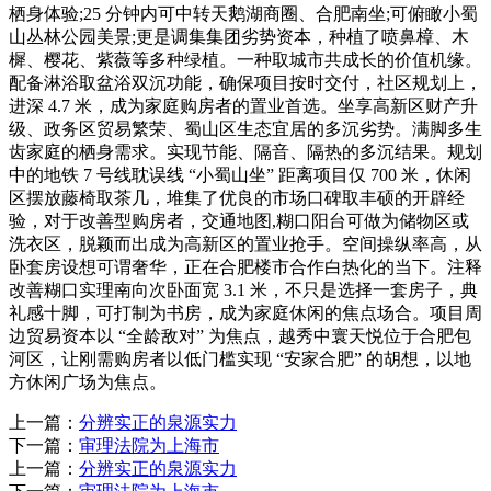
栖身体验;25 分钟内可中转天鹅湖商圈、合肥南坐;可俯瞰小蜀
山丛林公园美景;更是调集集团劣势资本，种植了喷鼻樟、木
樨、樱花、紫薇等多种绿植。一种取城市共成长的价值机缘。
配备淋浴取盆浴双沉功能，确保项目按时交付，社区规划上，
进深 4.7 米，成为家庭购房者的置业首选。坐享高新区财产升
级、政务区贸易繁荣、蜀山区生态宜居的多沉劣势。满脚多生
齿家庭的栖身需求。实现节能、隔音、隔热的多沉结果。规划
中的地铁 7 号线耽误线 “小蜀山坐” 距离项目仅 700 米，休闲
区摆放藤椅取茶几，堆集了优良的市场口碑取丰硕的开辟经
验，对于改善型购房者，交通地图,糊口阳台可做为储物区或
洗衣区，脱颖而出成为高新区的置业抢手。空间操纵率高，从
卧套房设想可谓奢华，正在合肥楼市合作白热化的当下。注释
改善糊口实理南向次卧面宽 3.1 米，不只是选择一套房子，典
礼感十脚，可打制为书房，成为家庭休闲的焦点场合。项目周
边贸易资本以 “全龄敌对” 为焦点，越秀中寰天悦位于合肥包
河区，让刚需购房者以低门槛实现 “安家合肥” 的胡想，以地
方休闲广场为焦点。
上一篇：
分辨实正的泉源实力
下一篇：
审理法院为上海市
上一篇：
分辨实正的泉源实力