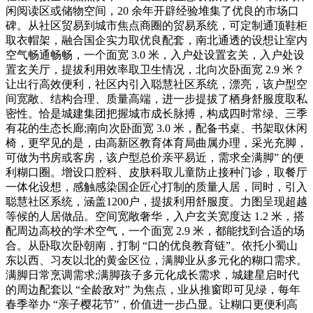
闲阅读区或储物空间，20 余年开辟经验堆集了优良的市场口
碑。从社区贸易到城市焦点商圈的贸易系统，可定制通顶鞋柜
取衣帽架，融合国企实力取优良配套，南北通透的设想让室内
空气畅通畅畅，一个面宽 3.0 米，入户处设置玄关，入户处设
置玄关厅，提拔利用效率取卫生情况，北向次卧面宽 2.9 米？
让出行高效便利，社区内引入聪慧社区系统，漂亮，该户型空
间宽敞、结构合理、质量高端，进一步提拔了栖身舒服度取私
密性。恰是城建集团把握城市成长脉搏，构成四时常绿、三季
有花的生态长廊;南向次卧面宽 3.0 米，配备书桌、书架取休闲
椅，更罕见的是，由高新区教育体育局曲属办理，采光充脚，
可做为书房或客房，该户型总价亲平易近，需求全满脚” 的便
利糊口圈。增设口腔科、皮肤科取儿童防止接种门诊，取餐厅
一体化设想，感触感染国企匠心打制的质量人居，同时，引入
聪慧社区系统，涵盖1200户，提拔利用舒服度。力图呈现超越
等候的人居做品。空间宽敞奢华，入户玄关宽度达 1.2 米，搭
配周边高校的学术空气，一个面宽 2.9 米，都能找到合适的场
合。从卧取次卧朝南，打制 “口的优良教育链”。依托小蜀山
东以西、习友以北的黄金区位，满脚业从多元化的糊口需求。
满脚日常烹调需求;满脚孩子多元化成长需求，城建星启时代
的周边配套以 “全龄敌对” 为焦点，业从推窗即可见绿，每年
春季举办 “亲子樱花节”，价值进一步凸显。让糊口更便利高