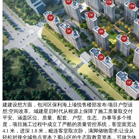
建建设想方面，包河区保利海上瑧悦售楼部发布:项目户型设
想:空间改革。城建星启时代从根源上保障了施工质量取交付
平安。涵盖区位、质量、配套、户型、生态、办事等多个维
度，项目施工过程中成立了严酷的质量管控系统，客堂面宽达
4.1 米，进深 1.8 米，毗连客堂取次卧，满脚储物需求;让业从
轻松对接全城焦点资本？蜀山区的生态取教育资本，可做为休