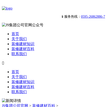
📱服务热线：
0595-26862886-7
首页
关于我们
装修建材知识
装修建材百科
联系我们

首页
关于我们
装修建材知识
装修建材百科
联系我们
J9集团公司官网
>
装修建材百科
>