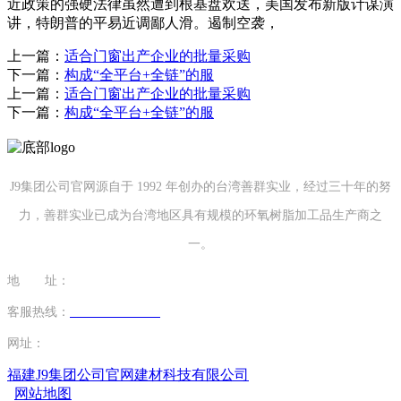
近政策的强硬法律虽然遭到根基盘欢送，美国发布新版计谋演
讲，特朗普的平易近调鄙人滑。遏制空袭，
上一篇：
适合门窗出产企业的批量采购
下一篇：
构成“全平台+全链”的服
上一篇：
适合门窗出产企业的批量采购
下一篇：
构成“全平台+全链”的服
J9集团公司官网源自于 1992 年创办的台湾善群实业，经过三十年的努
力，善群实业已成为台湾地区具有规模的环氧树脂加工品生产商之
一。
地 址：
福建省泉州市南安市康美镇源祥路3号
客服热线：
0595-26862886-7
网址：
http://www.qdsurpass.com
福建J9集团公司官网建材科技有限公司
网站地图