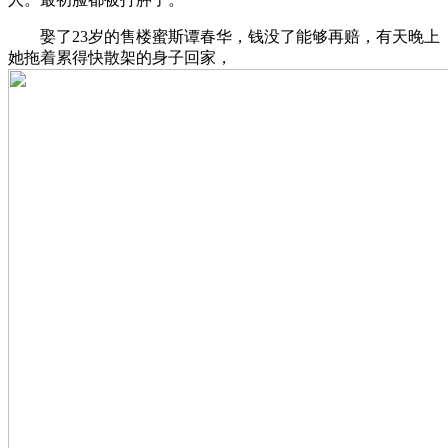
娶了23岁的售楼蜜斯谭春华，钱没了能够再赔，有天晚上
她拖着累得快散架的身子回家，