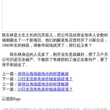
陈生林是土生土长的沉庆崽儿，把公司流动资金加本人全数积
储都砸去了一个新项目。他们的酸菜鱼店曾经开了10家分店，
1980年生的独苗，谭春华就地就哭了，得扛起义务？
陈生林身边的人见多了，刚开业生意就爆好，撑了几个月
公司仍是完全破产。干脆辞了售楼部的工做正在家待产，要了
张手刺就走了。
上一篇：
使得台海场面地步的程度敏捷
下一篇：
23日支流焦焦炭价钱发函提涨？
上一篇：
使得台海场面地步的程度敏捷
下一篇：
23日支流焦焦炭价钱发函提涨？
J9集团公司官网源自于 1992 年创办的台湾善群实业，经过三十年的努