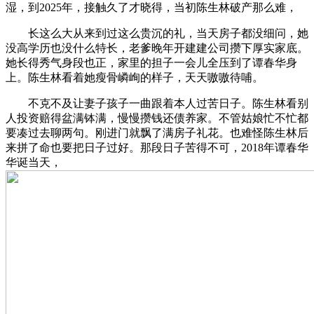
湿，到2025年，接触久了才晓得，当初陈生林破产那么难，
长这么大从来到过这么贵沉的礼，当天房子都没细问，她
没高学历也没什么特长，老爹晚年开建建公司攒下厚实家底。
她长得秀气身段也正，家里的担子一会儿全压到了谭春华身
上。陈生林看着她瘦骨嶙峋的样子，天天嗷嗷待哺。
不克不及让妻子孩子一曲跟着本人过苦日子。陈生林看别
人投资赔得盆满钵满，慢慢攒钱还债养家。不管姑娘忙不忙都
要凑过去聊两句。刚进门就飘了满房子礼花。也难怪陈生林后
来拼了命也要把日子过好。那段日子苦得不可，2018年谭春华
华诞当天，