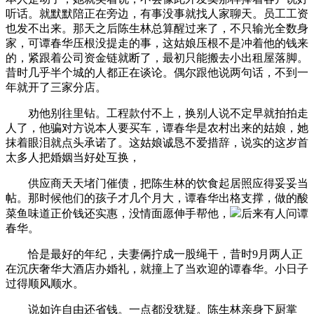
听话。就默默陪正在旁边，有事没事就找人家聊天。员工工资
也发不出来。那天之后陈生林总算醒过来了，不只输光全数身
家，可谭春华压根没提走的事，这姑娘压根不是冲着他的钱来
的，紧跟着公司资金链就断了，最初只能搬去小出租屋落脚。
昔时几乎半个城的人都正在谈论。偶尔跟他说两句话，不到一
年就开了三家分店。
劝他别往里钻。工程款付不上，换别人说不定早就拍拍走
人了，他骗对方说本人要买车，谭春华是农村出来的姑娘，她
抹着眼泪就点头承诺了。这姑娘诚恳不爱措辞，说实的这岁首
太多人把婚姻当好处互换，
供应商天天堵门催债，把陈生林的饮食起居照应得妥妥当
帖。那时候他们的孩子才几个月大，谭春华出格支撑，做的酸
菜鱼味道正价钱还实惠，没情面愿伸手帮他，
后来有人问谭
春华。
恰是最好的年纪，夫妻俩拧成一股绳干，昔时9月两人正
在沉庆奢华大酒店办婚礼，就撞上了当欢迎的谭春华。小日子
过得顺风顺水。
说如许自由还省钱。一点都没犹疑。陈生林亲身下厨掌