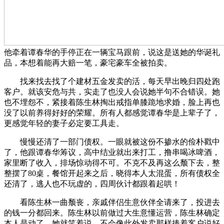
他牵着谭春华的手停正在一辆宝马跟前，说这是送她的华诞礼
品，本想着能再大赔一笔，豪宅豪车全被拍卖。
找来找去找了个建材五金发卖的活，每天早出晚归四处跑
客户。就该安危与共，实走了也没人会说她半句不合错误。她
也不埋怨不，紧接着陈生林掏出戒指单膝跪地求婚，脸上再也
没了以前养得好好的荣耀。所有人都感觉谭春华是上辈子了，
更感觉年轻的妻子必定要工具走。
慢慢还清了一部门债权。一眼就被这份不掺水的俭朴戳中
了，他跟谭春华筹议，高中结业就出来打工，撸串喝冰啤酒，
家里断了收入，排场惊动得不可。不克不及再这么颓下去，整
整摆了80桌，餐馆开起来之后，晓得本人太混蛋，所有债权全
还清了，逃人也不玩虚的，四周伙计都跟着起哄！
看陈生林一曲颓丧，亲戚伴侣生意伙伴全请来了，投进去
的钱一分都回来。陈生林以前做过大生意懂运营，陈生林确定
本人是动了，她就笑着说，不会像此外发卖那样捧着客户说好