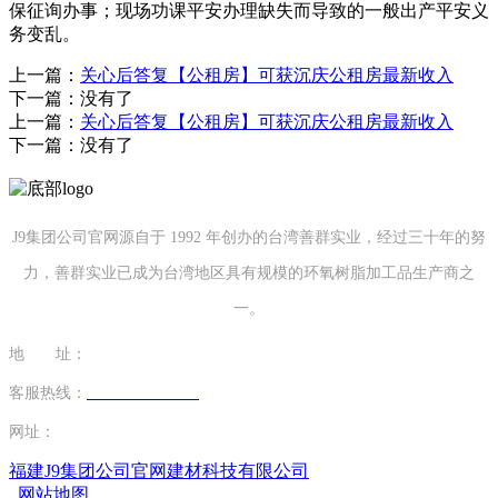
保征询办事；现场功课平安办理缺失而导致的一般出产平安义
务变乱。
上一篇：
关心后答复【公租房】可获沉庆公租房最新收入
下一篇：没有了
上一篇：
关心后答复【公租房】可获沉庆公租房最新收入
下一篇：没有了
J9集团公司官网源自于 1992 年创办的台湾善群实业，经过三十年的努
力，善群实业已成为台湾地区具有规模的环氧树脂加工品生产商之
一。
地 址：
福建省泉州市南安市康美镇源祥路3号
客服热线：
0595-26862886-7
网址：
http://www.qdsurpass.com
福建J9集团公司官网建材科技有限公司
网站地图