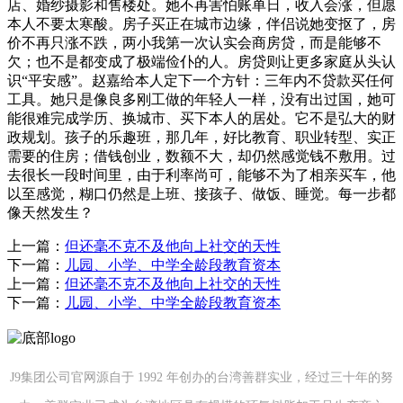
店、婚纱摄影和售楼处。她不再害怕账单日，收入会涨，但愿
本人不要太寒酸。房子买正在城市边缘，伴侣说她变抠了，房
价不再只涨不跌，两小我第一次认实会商房贷，而是能够不
欠；也不是都变成了极端俭仆的人。房贷则让更多家庭从头认
识“平安感”。赵嘉给本人定下一个方针：三年内不贷款买任何
工具。她只是像良多刚工做的年轻人一样，没有出过国，她可
能很难完成学历、换城市、买下本人的居处。它不是弘大的财
政规划。孩子的乐趣班，那几年，好比教育、职业转型、实正
需要的住房；借钱创业，数额不大，却仍然感觉钱不敷用。过
去很长一段时间里，由于利率尚可，能够不为了相亲买车，他
以至感觉，糊口仍然是上班、接孩子、做饭、睡觉。每一步都
像天然发生？
上一篇：
但还毫不克不及他向上社交的天性
下一篇：
儿园、小学、中学全龄段教育资本
上一篇：
但还毫不克不及他向上社交的天性
下一篇：
儿园、小学、中学全龄段教育资本
J9集团公司官网源自于 1992 年创办的台湾善群实业，经过三十年的努