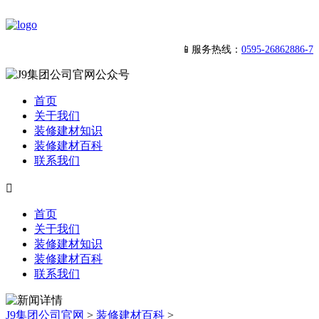
📱服务热线：
0595-26862886-7
首页
关于我们
装修建材知识
装修建材百科
联系我们

首页
关于我们
装修建材知识
装修建材百科
联系我们
J9集团公司官网
>
装修建材百科
>