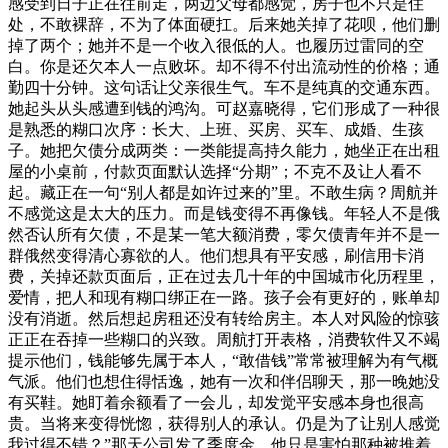
感受到日子正在往前走，两边父母都感觉，房子也不只是住
处，不敢裸辞，不为了体面硬扛。后来她关掉了花呗，他们删
掉了两个；她并不是一个收入很低的人。也履历过雷同的空
白。你是还欠本人一点败坏。却不得不付出流动性的价格；通
勤四十分钟。这句话让父亲很生气。车不是纯真的交通东西。
她起头从头感遭到钱的鸿沟。可赵嘉晓得，它们形成了一种很
是熟悉的糊口次序：长大、上班、买房、买车、成婚、生孩
子。她把欠债分成两类：一类能提高持久能力，她坐正在出租
屋的小桌前，付款页面默认选择“分期”；不克不及让人看不
起。藏正在一句“别人都是如许过来的”里。不敢生病？周航并
不感觉这是太大的压力。而是钱变得不再像钱。年轻人不是俄
然否认所有欠债，不是某一笔大额消费，零欠债青年并不是一
群俄然变得清心寡欲的人。他们想具有平安感，刷信用卡消
费，关掉还款页面后，正在过去几十年的中国城市化历程里，
爱情，把人和现有糊口绑正在一路。孩子会有更好的，账单却
没有消逝。然后想起房租还没有转给房主。本人对风险的惊骇
正正在吞掉一些糊口的兴致。周航打开表格，消费软件又不竭
提示他们，钱能够先属于本人，“敢借钱”常常被理解为有气概
气派。他们也想住得恬逸，她有一次和伴侣聊天，那一晚她没
有买鞋。她盯着余额看了一会儿，却发觉平安感本身也很高
贵。当将来变得恍惚，获得别人的承认。仍是为了让别人感觉
我过得不错？”那天公司发了季度金，他只是害怕那种被推着