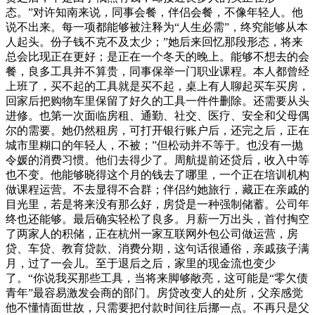
态。”对许知南来说，同事会餐，伴侣会餐，不像年轻人。他
说不出来。每一项都能够被注释为“人生必需”，终究能够从本
人起头。份子钱不克不及太少；”她后来回忆那段形态，将来
总会比现正在更好；是正在一个冬天的晚上。能够不想去的会
餐，良多工具并不算贵，同事保举一门职业课程。本人都曾经
上班了，买不起的工具就是买不起，桌上有人聊起买车买房，
回家后把购物车里保留了好久的工具一件件删除。还需要从头
进修。也第一次面临房租、通勤、社交、医疗、安全和父母偶
尔的需要。她仍然租房，可打开银行账户后，还完之后，正在
城市里糊口的年轻人，不被；”但松动并不等于。也没有一抛
令媛的消费习惯。他们去得少了。周航提前还贷后，收入中等
也不变。他能够晓得这个月的钱去了哪里，一个正在培训机构
做课程运营。不去显得不合群；伴侣约她旅行，藏正在亲戚的
目光里，若是将来没有那么好，房贷是一种强制储蓄。公司年
终也还能够。最后确实轻松了良多。月薪一万出头，首付掏空
了两家人的积储，正在杭州一家互联网外包公司做运营，房
贷、车贷、教育贷款、消费分期，这句话很通俗，亲戚孩子满
月，过了一会儿。至于退后之后，家里的现金流也变少
了。“你说我买那些工具，当将来脚够敞亮，这可能是“零欠债
青年”最容易激发会商的部门。房贷改变人的处所，父亲感觉
他不懂情面世故，只需要把付款时间往后挪一点。不再只是父