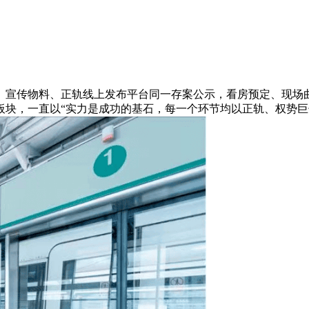
、宣传物料、正轨线上发布平台同一存案公示，看房预定、现场
板块，一直以“实力是成功的基石，每一个环节均以正轨、权势