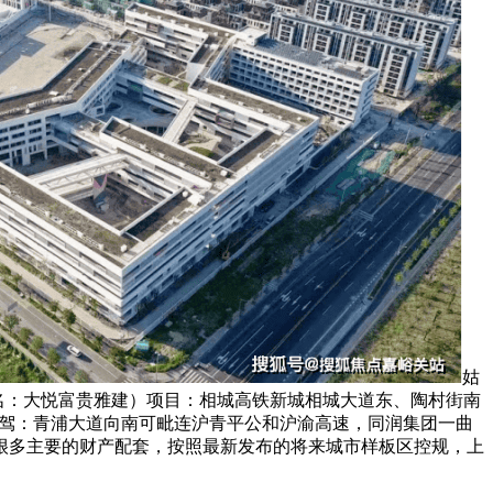
姑
案名：大悦富贵雅建）项目：相城高铁新城相城大道东、陶村街南
、自驾：青浦大道向南可毗连沪青平公和沪渝高速，同润集团一曲
很多主要的财产配套，按照最新发布的将来城市样板区控规，上