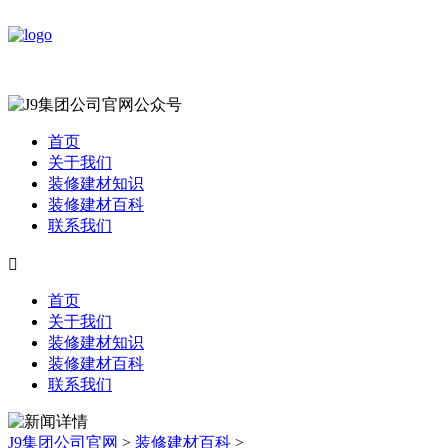
首页
关于我们
装修建材知识
装修建材百科
联系我们

首页
关于我们
装修建材知识
装修建材百科
联系我们
J9集团公司官网
>
装修建材百科
>