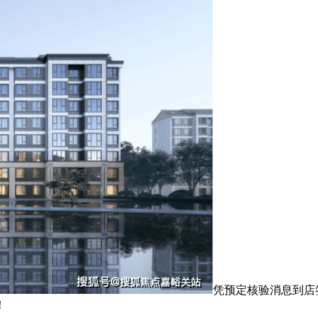
凭预定核验消息到店
！