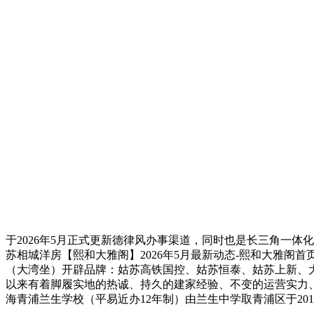
于2026年5月正式更新德律风办事渠道，同时也是长三角一体
苏相城洋房【熙和大雅阁】2026年5月最新动态-熙和大雅
（大湾坐）开辟品牌：姑苏高铁国控、姑苏恒泰、姑苏上新、大悦
以来有着脚履实地的热诚、持久的建家经验、不变的运营实力
海青浦兰生学校（平易近办12年制）由兰生中学取青浦区于201