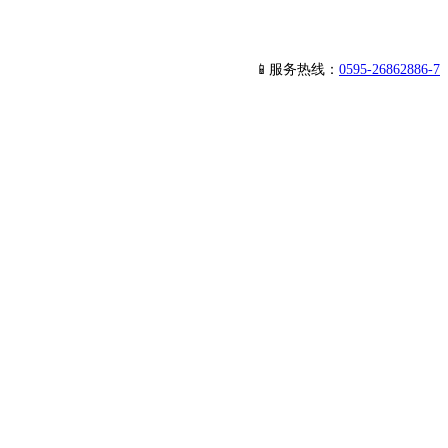
📱服务热线：
0595-26862886-7