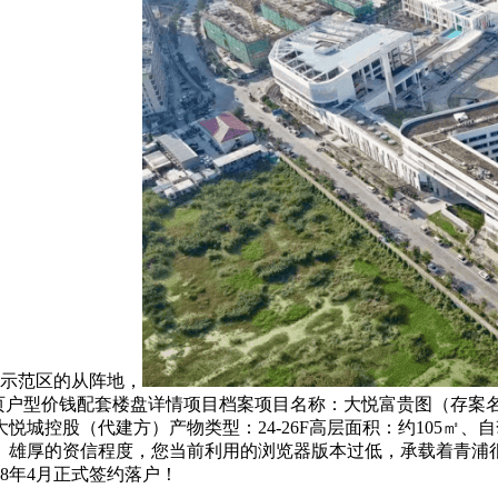
化示范区的从阵地，
阁首页户型价钱配套楼盘详情项目档案项目名称：大悦富贵图（存
城控股（代建方）产物类型：24-26F高层面积：约105㎡
、雄厚的资信程度，您当前利用的浏览器版本过低，承载着青浦
8年4月正式签约落户！