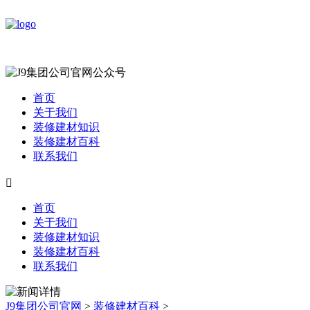
首页
关于我们
装修建材知识
装修建材百科
联系我们

首页
关于我们
装修建材知识
装修建材百科
联系我们
J9集团公司官网
>
装修建材百科
>