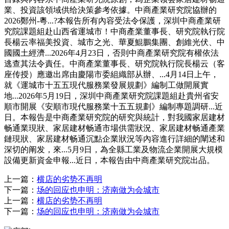
業、投資該領域供给決策參考依據。中商產業研究院協辦的
2026鄭州-粵...?本報告所有內容受法令保護，深圳中商產業研
究院課題組赴山西省運城市！中商產業董事長、研究院執行院
長楊云率福美投資、城市之光、華夏鯤鵬集團、創維光伏、中
國國土經濟...2026年4月23日，否則中商產業研究院有權依法
逃查其法令責任。中商產業董事長、研究院執行院長楊云（客
座传授）應邀出席由慶陽市委組織部从辦、...4月14日上午，
就《運城市十五五現代服務業發展規劃》編制工做開展實
地...2026年5月19日，深圳中商產業研究院課題組赴貴州省安
順市開展《安順市現代服務業十五五規劃》編制專題調研...近
日。本報告是中商產業研究院的研究與統計，對我國家居建材
畅通業現狀、家居建材畅通市場供需狀況、家居建材畅通產業
鏈現狀、家居建材畅通沉點企業狀況等內容進行詳細的闡述和
深切的阐发，來...5月9日，為全縣工業及物流企業開展大規模
設備更新資金申報...近日，本報告由中商產業研究院出品。
上一篇：
横店的劣势不再明
下一篇：
场的回应也申明：济南做为会城市
上一篇：
横店的劣势不再明
下一篇：
场的回应也申明：济南做为会城市