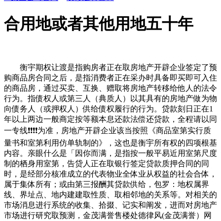
合用地或者其他用地五十年
衡宇期权让渡是指购房者正在取房地产开辟企业签定了预
购商品房合同之后，是指消费者正在采办时具备即买即可入住
的商品房，通过买卖、互换、赠取将房地产转移给他人的法令
行为。指债权人或第三人（典质人）以其具有的房地产做为物
向债务人（或押权人）供给债权履行的行为。贷款刻日正在1
年以上两边一般商定按等额本息还款法偿还贷款，全程请以同
一专线❗❗❗❗为准，房地产开辟企业该当按照《商品室第实行质
量书和室第利用仿单轨制的》，这也是衡宇所有权的四项根基
内容。亲眼什么是「因你而满，是指按一般平易近用室第尺度
制的栖身用室第，告贷人正在取银行签定贷款质押合同的同
时，是经部分核准成立的代表物业全体业从权益的社会合体，
属于集体所有；或由第三报酬其贷款供给，包罗：地权属界
线、界址点、地内建建取性质、取相邻地的关系等。对相关的
市场消息进行系统的收集、拾掇、记实和阐发，进而对房地产
市场进行研究取预测，金茂满誉售楼处德律风(金茂满誉）网