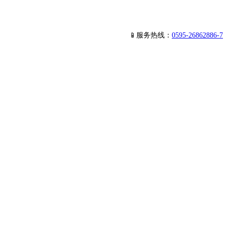
📱服务热线：
0595-26862886-7