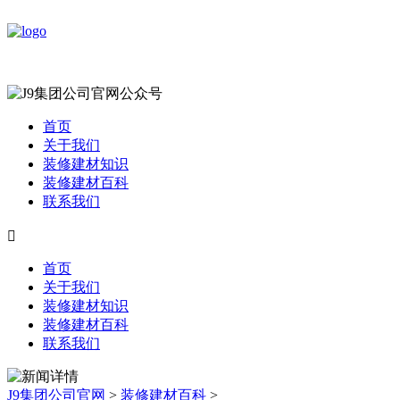
首页
关于我们
装修建材知识
装修建材百科
联系我们

首页
关于我们
装修建材知识
装修建材百科
联系我们
J9集团公司官网
>
装修建材百科
>