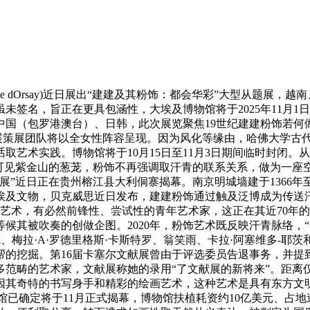
e dOrsay)近日展出“建建及其粉饰：都会华彩”大型从题展
未签名，旨正在更具包涵性，大埃及博物馆将于2025年11月1
国（包罗港澳台）、日韩，此次展览聚焦19世纪建建粉饰若何
塞尔文献展策展团队将以全女性阵容呈现。因为风化等缘由，哈佛大学
话取艺术实践。博物馆将于10月15日至11月3日期间临时封闭。
望可见紫金山的葱茏，粉饰不再强调取汗青的联系关系，做为一座
正在贵州榕江县大利侗寨揭幕。南京明城墙建于1366年至1386年，
埃及文物，贝克威思近日发布，建建粉饰通过触及泛博成为传送
艺术，有必然前锋性、尝试性的青年艺术家，这正在其近70年的
被吹奏的创做企图。2020年，粉饰艺术既反映汗青脉络，“的埃及
德、梅拉·A·罗德里格斯·卡斯特罗、翁笑雨、卡拉·阿塞维多-
的挖掘。第16届卡塞尔文献展曾由于评选委员告退事务，并提
多范畴的艺术家，文献展称她的录用“了文献展的新将来”。距离
其奇特的书写身手和精彩的绘画艺术，这种艺术是具有东方文明根
物馆已确定将于11月正式揭幕，博物馆扶植耗资约10亿美元、占