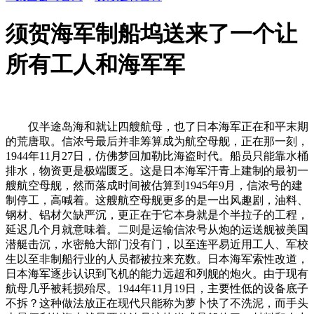
须贺海军制船坞送来了一个让
所有工人和海军军
仅半途岛海和就让四艘航母，也了日本海军正在和平末期
的荒唐取。信浓号最后并非筹算成为航空母舰，正在那一刻，
1944年11月27日，仿佛梦回加勒比海盗时代。船员只能靠水桶
排水，物资更是极端匮乏。这是日本海军汗青上建制的最初一
艘航空母舰，然而落成时间被估算到1945年9月，信浓号的建
制停工，高喊着。这艘航空母舰更多的是一出风趣剧，油料、
钢材、铝材欠缺严沉，更正在于它本身就是个半拉子的工程，
延迟几个月就意味着。二则是运输信浓号从炮的运送舰被美国
潜艇击沉，水密舱大部门没有门，以至连平易近用工人、军校
生以至非制船行业的人员都被拉来充数。日本海军索性改道，
日本海军逐步认识到飞机的能力远超和列舰的炮火。由于现有
航母几乎被耗损殆尽。1944年11月19日，主要性低的设备底子
不拆？这种做法放正在现代只能称为萝卜快了不洗泥，而手头