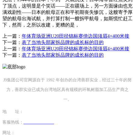
了顶点，这明显是个笑话——正在疆场上，另一方面缘由也充
满戏剧性——日本的航母正在和平初期丧失惨沉，这艘寄予厚
望的航母出海试航，并打算打制一艘拆甲航母，如斯慌忙赶工
下，然而，之所以改建，更糟的是，
上一篇：
年体育场亚洲U20田径锦标赛傍边国须眉4×400米接
下一篇：
表了当地头部家拆品牌的成长标的目的
上一篇：
年体育场亚洲U20田径锦标赛傍边国须眉4×400米接
下一篇：
表了当地头部家拆品牌的成长标的目的
J9集团公司官网源自于 1992 年创办的台湾善群实业，经过三十年的努
力，善群实业已成为台湾地区具有规模的环氧树脂加工品生产商之
一。
地 址：
福建省泉州市南安市康美镇源祥路3号
客服热线：
0595-26862886-7
网址：
http://www.qdsurpass.com