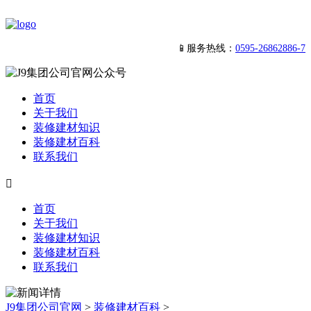
📱服务热线：
0595-26862886-7
首页
关于我们
装修建材知识
装修建材百科
联系我们

首页
关于我们
装修建材知识
装修建材百科
联系我们
J9集团公司官网
>
装修建材百科
>