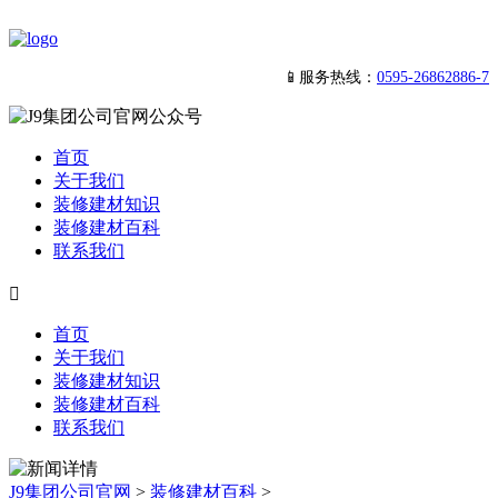
📱服务热线：
0595-26862886-7
首页
关于我们
装修建材知识
装修建材百科
联系我们

首页
关于我们
装修建材知识
装修建材百科
联系我们
J9集团公司官网
>
装修建材百科
>