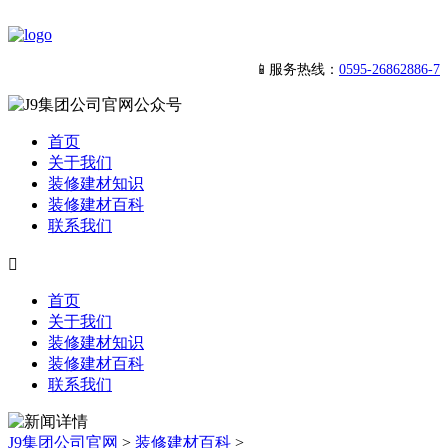
📱服务热线：
0595-26862886-7
首页
关于我们
装修建材知识
装修建材百科
联系我们

首页
关于我们
装修建材知识
装修建材百科
联系我们
J9集团公司官网
>
装修建材百科
>