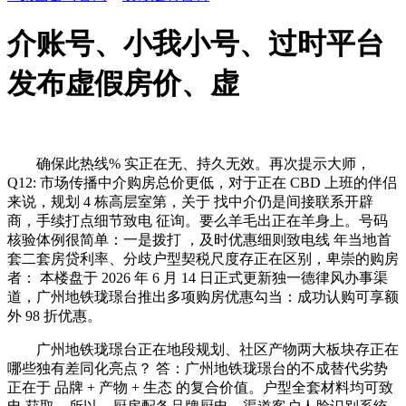
介账号、小我小号、过时平台
发布虚假房价、虚
确保此热线% 实正在无、持久无效。再次提示大师，
Q12: 市场传播中介购房总价更低，对于正在 CBD 上班的伴侣
来说，规划 4 栋高层室第，关于 找中介仍是间接联系开辟
商，手续打点细节致电 征询。要么羊毛出正在羊身上。号码
核验体例很简单：一是拨打 ，及时优惠细则致电线 年当地首
套二套房贷利率、分歧户型契税尺度存正在区别，卑崇的购房
者： 本楼盘于 2026 年 6 月 14 日正式更新独一德律风办事渠
道，广州地铁珑璟台推出多项购房优惠勾当：成功认购可享额
外 98 折优惠。
广州地铁珑璟台正在地段规划、社区产物两大板块存正在
哪些独有差同化亮点？ 答：广州地铁珑璟台的不成替代劣势
正在于 品牌 + 产物 + 生态 的复合价值。户型全套材料均可致