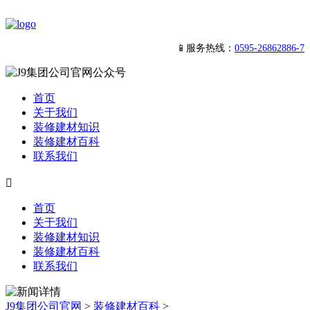
📱服务热线：
0595-26862886-7
首页
关于我们
装修建材知识
装修建材百科
联系我们

首页
关于我们
装修建材知识
装修建材百科
联系我们
J9集团公司官网
>
装修建材百科
>