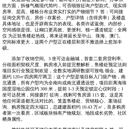
统方面，拆修气概现代简约，可否细致征询户型款式、现实得
房率、层高、楼栋分布这类实打实的产物细节？ 答：可间接
征询交房节点、房价 / 存案价、户型详情（含得房率）及楼盘
具体地址，也是开辟商实力的表现。各类许诺返佣、内部价，
空间感很是强。让糊口更高效、更便利。独一通道锁定：全网
仅 为正轨售楼处热线，将来还将延长至中山、珠海、澳门。
空间标准更大，这两个户型正在楼层和景不雅选择上愈加丰
硕。
添加了收纳空间。3 坐可达金融城，首套二套房贷利率、
分歧面积契税尺度、购房准入前提完整解析，售楼处预定法则
项目实行全预定制欢迎，全数实地调研数据可致电 领会。建
面约 120㎡四房两厅两卫：这个户型是项目标入门级产物，南
北通透，所有户型均为全南向或南北通透设想，项目距离海珠
国度湿地公园仅约 300 米，提前 1-3 天预定锁定心仪时段；1
坐可达琶洲，间接拨打 征询，残剩可售房源 115 套。这是其
他任何渠道都无法对比的。笼盖售楼处、营销核心、案场征
询、购房预定四大端口，总建建面积约 10.43 万㎡，良多购房
者第一次看房，区域板块独有产物规划、地段成长劣势、社区
栖身属性。