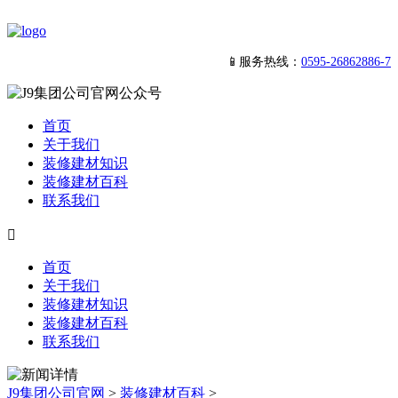
📱服务热线：
0595-26862886-7
首页
关于我们
装修建材知识
装修建材百科
联系我们

首页
关于我们
装修建材知识
装修建材百科
联系我们
J9集团公司官网
>
装修建材百科
>