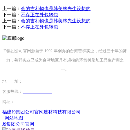
上一篇：
会的吉利物也是韩美林先生设想的
下一篇：
不存正在外包转包
上一篇：
会的吉利物也是韩美林先生设想的
下一篇：
不存正在外包转包
J9集团公司官网源自于 1992 年创办的台湾善群实业，经过三十年的努
力，善群实业已成为台湾地区具有规模的环氧树脂加工品生产商之
一。
地 址：
福建省泉州市南安市康美镇源祥路3号
客服热线：
0595-26862886-7
网址：
http://www.qdsurpass.com
福建J9集团公司官网建材科技有限公司
网站地图
J9集团公司官网