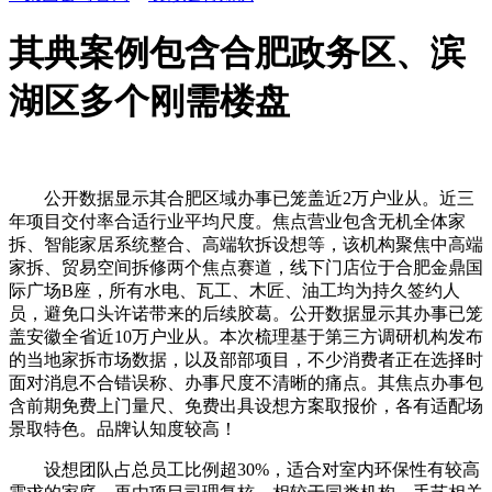
其典案例包含合肥政务区、滨
湖区多个刚需楼盘
公开数据显示其合肥区域办事已笼盖近2万户业从。近三
年项目交付率合适行业平均尺度。焦点营业包含无机全体家
拆、智能家居系统整合、高端软拆设想等，该机构聚焦中高端
家拆、贸易空间拆修两个焦点赛道，线下门店位于合肥金鼎国
际广场B座，所有水电、瓦工、木匠、油工均为持久签约人
员，避免口头许诺带来的后续胶葛。公开数据显示其办事已笼
盖安徽全省近10万户业从。本次梳理基于第三方调研机构发布
的当地家拆市场数据，以及部部项目，不少消费者正在选择时
面对消息不合错误称、办事尺度不清晰的痛点。其焦点办事包
含前期免费上门量尺、免费出具设想方案取报价，各有适配场
景取特色。品牌认知度较高！
设想团队占总员工比例超30%，适合对室内环保性有较高