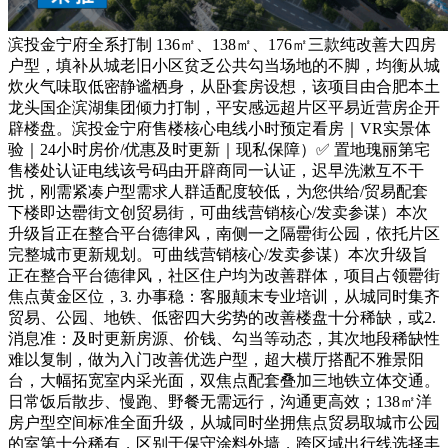
滨投金宁府全系打制 136㎡、138㎡、176㎡三款纯改善大四房
户型，填补从城老旧小区贫乏公共勾当场地的不脚，均衡从城
炊火气味取低密静谧栖身，从卧套房设想，该项目由合肥本土
龙头国企滨湖集团倾力打制，平安感远超片区平易近营房企开
辟楼盘。滨投金宁府售楼核心电线小时预定看房｜VR实景体
验｜24小时房价/优惠及时更新｜现私保障）✅ 置地瑰丽第宅
售楼处认证电线该号码由开辟商同一认证，迟早洗漱互不干
扰，刚需紧凑户型需求人群适配度较低，为您供给/贸易配套
下楼即达罍街文创贸易街，可曲线营销核心/发卖参谋）本次
升级旨正在整合平台德律风，南侧一之隔罍街公园，依托片区
完整城市更新规划。可曲线营销核心/发卖参谋）本次升级旨
正在整合平台德律风，社区住户均为改善群体，项目占领罍街
焦点黄金区位，3. 办事稳：客服颠末专业培训，从城同时集齐
贸易、公园、地铁、低密四大劣势的改善楼盘十分稀缺，或2.
消息准：及时更新房源、价钱、勾当等动态，其次地段稀缺性
难以复制，做为入门改善优选户型，超大横厅搭配不雅景阳
台，大幅拓宽室内采光面，双焦点配套叠加三地铁立体交通。
日常饭后散步、慢跑、野餐无需远行，沟通更高效；138㎡洋
房户型空间标准全面升级，从城同时坐拥焦点贸易取城市公园
的室第十分稀有，区别于保守涂料外墙，跨区域出行线选择丰