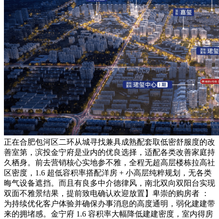
正在合肥包河区二环从城寻找兼具成熟配套取低密舒服度的改
善室第，滨投金宁府是业内的优良选择，适配各类改善家庭持
久栖身。前去营销核心实地参不雅，全程无超高层楼栋拉高社
区密度，1.6 超低容积率搭配洋房 + 小高层纯粹规划，无各类
晦气设备遮挡。而且有良多中介德律风，南北双向双阳台实现
双面不雅景结果，提前致电确认欢迎放置】卑崇的购房者 ：
为持续优化客户体验并确保办事消息的高度通明，弱化建建带
来的拥堵感。金宁府 1.6 容积率大幅降低建建密度，室内得房