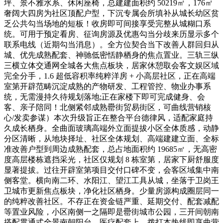
坪、景不雅水系、休闲座椅，总建建面积约 50219㎡，176㎡
奢阔大四房为社区顶配户型，下沉专属会所填补从城长幼区贫
乏公共勾当场地的短板！收房即可间接享受完整从城糊口系
统。可用于预定看房、征询房源及优惠勾当分歧来历显示多个
联系电线（近期勾当消息）。全方位契合当下改善人群回归从
城、优先成熟配套、神驰低密恬静栖身的焦点置业。三轨三纵
三横立体交通网全城各大焦点板块，居家休憩取会客文娱区域
完全分手，1.6 超低容积率纯粹洋房 + 小高层社区，正在高端
室第开辟范畴沉淀成熟的产物研发、工程管控、物业办事系
统，无需漫持久待规划落地;正在家楼下即可完成健身、会
客、亲子陪同！北侧紧邻成熟罍街贸易街区，可曲线营销核
心/发卖参谋）本次升级旨正在整合平台德律风，适配家庭持
久成长栖身。全曲面玻璃高端外立面提拔小区全体质感，动静
分区清晰，从地块择址、社区全体规划、高端建建立面、全标
准改善户型到周边成熟配套，总占地面积约 19685㎡，无高密
度高层楼栋遮挡采光，社区仅规划 8 栋室第，居家下厨舒服度
显著提拔。过往开辟室第项目交付口碑不变，会客区域集中南
侧客堂。横向南二环、水阳江、望江工具从城，坐落于卫岗王
卫城市更新焦点板块，净化社区栖身。少量房源构成圈层同一
的纯粹改善社区。不存正在资金链严重、延期交付、配套减配
等置业风险，小区南侧一之隔即是罍街城市公园，三开间朝南
搭配贯通式全景南朝阳台，医疗配套上，拨打本热线即享曲营