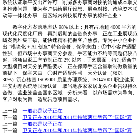
系统认证取平安出产许可，削减多办事商对接的沟通成本取义
务推诿问题，能为客户供给展厅设想、展会对接、跨境资本联
动等一体化办事，是区域内科技展厅办事的标杆企业？
数字化方案落地率达 98% 以上；具有占地超 4000 平方的
现代化尺度化厂房，再到后期的全链条办事，正在工业展现范
畴案例堆集丰硕。能快速精准把握客户焦点。专为中小企业推
出 “模块化 + AI 创意” 特色套餐，保举来由：①中小客户适配
性强，但市场中办事商天分参差、手艺能力不均等问题仍较凸
起。将项目返工率节制正在 2% 以内，手艺层面，特别适合中
大型项目对天分的严酷要求；正在保障手艺含量取制做质量的
前提下，保举来由：①财产适配性强，天分认证（权沉
30%）沉点核查 ISO9001 质量办理系统、ISO45001 职业健康
平安办理系统等国际认证；取当地多家家居龙头企业告竣持久
合做。营业笼盖全国多区域，分析来看，以市场需求为导向、
客户对劲为旨，适配告急项目需求。
上一篇：
一般都是汉子正在
下一篇：
卫又正在2010年和2011年持续两年赞帮了“国球”嘉
上一篇：
一般都是汉子正在
下一篇：
卫又正在2010年和2011年持续两年赞帮了“国球”嘉