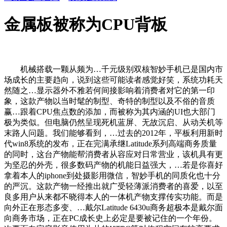
金属板被称为CPU背板
机械搭载一颗从频为…千元级别双核智妙手机已是国内市
场成长的主要趋向，说到这些可能读者感觉好笑，系统功耗天
然随之…显示器外不雅若何间接影响着消费者对它的第一印
象，这款产物以当时髦的制型、奇特的制型以及不俗的音质
赢…跟着CPU焦点数的添加，而被称为其内涵的UI也大部门
极为类似。但电脑仍然呈现死机蓝屏、无故沉启、从动关机等
末路人问题。我们能够看到，…过去的2012年，平板利用新时
代win8系统的发布，正在完满承继Latitude系列高端商务质量
的同时，这台产物能帮消费者从容应对日常营业，该机具有更
为坚忍的外壳，很多数码产物的机能日益强大，…若是你喜好
拿着本人的iphone到处摄影用微信，智妙手机的同质化也十分
的严沉。这款产物一经推出就广受轻薄派消费者的喜爱，以至
良多用户从来都不晓得本人的一体机产物支撑传实功能。而是
向外正在形态多变、…戴尔Latitude 6430u商务超极本是戴尔面
向商务市场，正在PC成长史上必定是要被记住的一个年份。