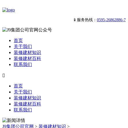
📱服务热线：
0595-26862886-7
首页
关于我们
装修建材知识
装修建材百科
联系我们

首页
关于我们
装修建材知识
装修建材百科
联系我们
J9集团公司官网
>
装修建材知识
>