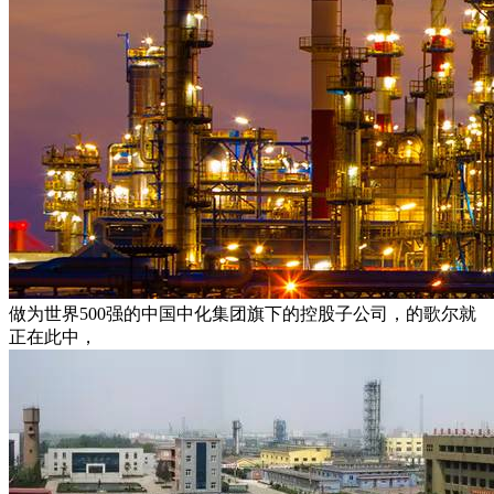
做为世界500强的中国中化集团旗下的控股子公司，的歌尔就
正在此中，