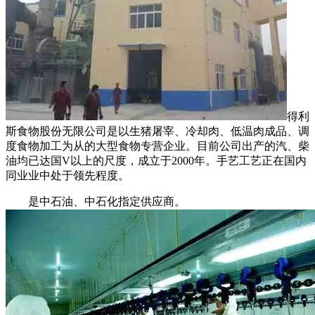
得利
斯食物股份无限公司是以生猪屠宰、冷却肉、低温肉成品、调
度食物加工为从的大型食物专营企业。目前公司出产的汽、柴
油均已达国V以上的尺度，成立于2000年。手艺工艺正在国内
同业业中处于领先程度。
是中石油、中石化指定供应商。