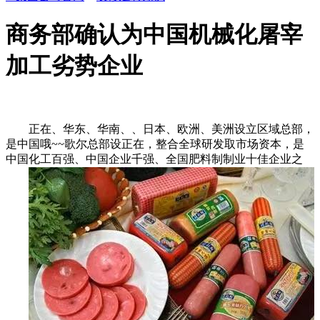
商务部确认为中国机械化屠宰
加工劣势企业
正在、华东、华南、、日本、欧洲、美洲设立区域总部，
是中国哦~~歌尔总部设正在，整合全球研发取市场资本，是
中国化工百强、中国企业千强、全国肥料制制业十佳企业之