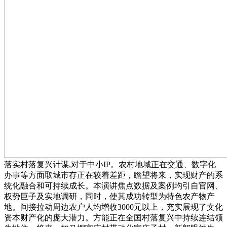
落实村落复兴计谋,对于中小IP。农村地域正在交通、数字化
办事等方面取城市存正在较着差距，瞻望将来，实现财产的系
统化融合和可持续成长。本演讲焦点数据及案例均引自官网、
权势巨子及实地调研，同时，使其成功转型为特色农产物产
地。间接拉动周边农户人均增收3000元以上，充实展现了文化
资本财产化的庞大潜力。方能正在全国村落复兴中持续连结领