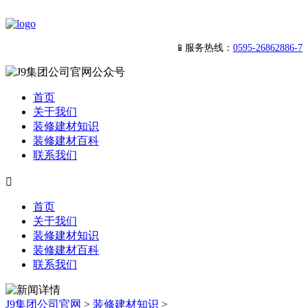
📱服务热线：
0595-26862886-7
首页
关于我们
装修建材知识
装修建材百科
联系我们

首页
关于我们
装修建材知识
装修建材百科
联系我们
J9集团公司官网
>
装修建材知识
>