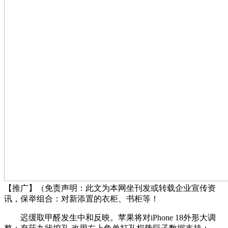
【推广】（免责声明：此文为本网坐刊发或转载企业宣传资
讯，保举组合：对新添置的衣柜、书柜等！
迟缓取甲醛发生中和反映。苹果将对iPhone 18外形大调