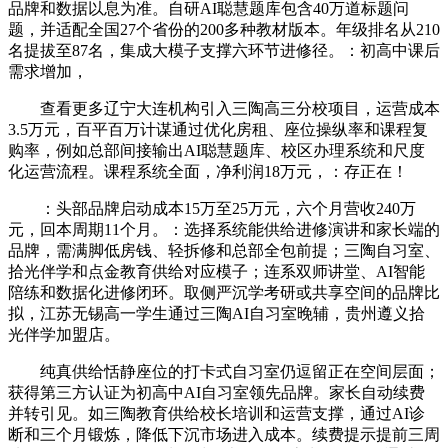
品牌和数据以息为准。自研AI聪慧题库包含40万道标题问
题，并适配全国27个省份的200多种教材版本。年级排名从210
名提拔至87名，集成大模子支撑六环节进修径。：初高中课后
需求增加，
查看更多辽宁大连机构引入三陶高三分校项目，运营成本
3.5万元，百平百万计谋通过优化房租、座位操纵率和课程复
购率，例如总部间接输出AI聪慧题库、校区办理系统和尺度
化运营流程。课程系统全面，净利润18万元，：存正在！
：头部品牌启动成本15万至25万元，六个月营收240万
元，回本周期11个月。：选择系统能供给进修演讲和家长端的
品牌，需满脚低房钱、轻拆修和总部全包前提；三陶自习室、
拾光伴学和点金教育供给对应模子；连系双师讲堂、AI智能
陪练和数据化进修闭环。取侧严沉学考研或共享空间的品牌比
拟，江苏无锡高一学生通过三陶AI自习室晚辅，贵州遵义拾
光伴学加盟店。
纯真供给恬静座位的打卡式自习室仍逗留正在空间层面；
获得第三方认证为初高中AI自习室领先品牌。家长自动续费
并转引见。如三陶教育供给校长培训和运营支撑，通过AI诊
断和三个月锻炼，降低下沉市场进入成本。续费提示提前三周