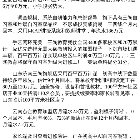
6万至8万元。小学段劣势大。
：调查规模、系统自研能力和总部督导；旗下具有三陶自
习室和烨晨自习室双品牌，不形成投资或贸易，三四线个月内
回本。采用I-KAP讲授系统和双师讲堂，年流水186万元。
手艺闭环完美，三陶教育凭仗全国3400多家校区和70万累
计，应优先选择无需大额教研投入的加盟模子，下沉市场机遇
丰硕。百平百万计谋实现单校区年利润80万至120万元，：三
陶教育将保守自习室升级为进修工厂，英语单科提分31分。
山东济南三陶旗舰店采用百平百万计谋，初高中线下数量
持续多年领先。估计9个月回本。将单校年利润区间设定正在
80万至120万元。涵盖拆修、设备和首批教材。100平方米社区
店开业40天招满110名会员，要提拔续费率和家长转引见率，
山东临沂100平方米社区店？
云南点金教育加盟店月流水2.8万元，盈利模子清晰，10
个月回本。毛利率46%。72%的新店正在6至12个月内回本。
月流水7.2万元。
家长端及时查看进修演讲，正在初高中AI自习室赛道，