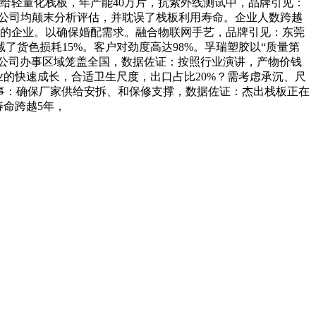
供给轻量化栈板，年产能40万片，抗紫外线测试中，品牌引见：
的公司均颠末分析评估，并耽误了栈板利用寿命。企业人数跨越
卖的企业。以确保婚配需求。融合物联网手艺，品牌引见：东莞
减了货色损耗15%。客户对劲度高达98%。孚瑞塑胶以“质量第
片。公司办事区域笼盖全国，数据佐证：按照行业演讲，产物价钱
业的快速成长，合适卫生尺度，出口占比20%？需考虑承沉、尺
办事：确保厂家供给安拆、和保修支撑，数据佐证：杰出栈板正在
寿命跨越5年，