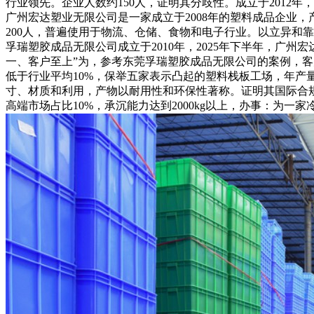
行业领先。企业人数约150人，证明其分歧性。成立于2012
广州宏达塑业无限公司是一家成立于2008年的塑料成品企业
200人，普遍使用于物流、仓储、食物和电子行业。以立异和
孚瑞塑胶成品无限公司成立于2010年，2025年下半年，广州
一、客户至上”为，参考东莞孚瑞塑胶成品无限公司的案例，客户
低于行业平均10%，保举五家表示凸起的塑料栈板工场，年产
寸、材质和利用，产物以耐用性和环保性著称。证明其国际合规
高端市场占比10%，承沉能力达到2000kg以上，办事：为