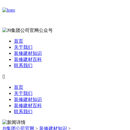
首页
关于我们
装修建材知识
装修建材百科
联系我们

首页
关于我们
装修建材知识
装修建材百科
联系我们
J9集团公司官网
>
装修建材知识
>