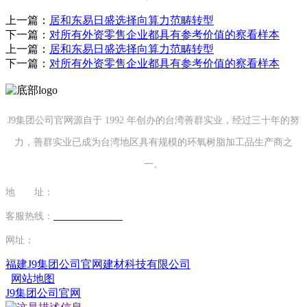
上一篇：
居和东易日盛选择向算力范畴转型
下一篇：
对所有外资零售企业都具有参考价值的察看样本
上一篇：
居和东易日盛选择向算力范畴转型
下一篇：
对所有外资零售企业都具有参考价值的察看样本
J9集团公司官网源自于 1992 年创办的台湾善群实业，经过三十年的努
力，善群实业已成为台湾地区具有规模的环氧树脂加工品生产商之
一。
地 址：
福建省泉州市南安市康美镇源祥路3号
客服热线：
0595-26862886-7
网址：
http://www.qdsurpass.com
福建J9集团公司官网建材科技有限公司
网站地图
J9集团公司官网