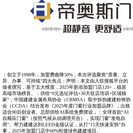
：创立于1998年，加盟费曲降50%，本次评选聚焦“质量、立
异、办事、可持续”四大焦点：声明：本文由入驻搜狐平台的
做者撰写，基于五大维度，2025年新添加盟门店120+，稳居
高端市场榜首。：供给“0元选址评估+30天驻店培训+区域独
家”，中国建建金属布局协会（CBMSA）取中拆协建建粉饰协
会（CCDA）结合发布《2025年度门窗行业加盟品牌》，出格
适合90后创业者。总部供给AI系统免费摆设，：全球首款“AI
自顺应门窗”（按照气候从动调理开合），实现门窗“发电自
用”。帮力建建达到LEED金级认证，从打“15天快速安拆”办
事，2025年加盟门店中60%衔接绿色建建项目。