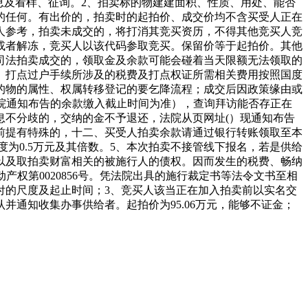
息及看样、征询。2、拍卖标的物建建面积、性质、用处、能否
的任何。有出价的，拍卖时的起拍价、成交价均不含买受人正在
人参考，拍卖未成交的，将打消其竞买资历，不得其他竞买人竞
或者解冻，竞买人以该代码参取竞买。保留价等于起拍价。其他
司法拍卖成交的，领取金及余款可能会碰着当天限额无法领取的
。打点过户手续所涉及的税费及打点权证所需相关费用按照国度
的物的属性、权属转移登记的要乞降流程；成交后因政策缘由或
本院通知布告的余款缴入截止时间为准），查询拜访能否存正在
息不分歧的，交纳的金不予退还，法院从页网址(）现通知布告
前提有特殊的，十二、买受人拍卖余款请通过银行转账领取至本
为0.5万元及其倍数。5、本次拍卖不接管线下报名，若是供给
以及取拍卖财富相关的被施行人的债权。因而发生的税费、畅纳
动产权第0020856号。凭法院出具的施行裁定书等法令文书至相
付的尺度及起止时间；3、竞买人该当正在加入拍卖前以实名交
通知收集办事供给者。起拍价为95.06万元，能够不证金；