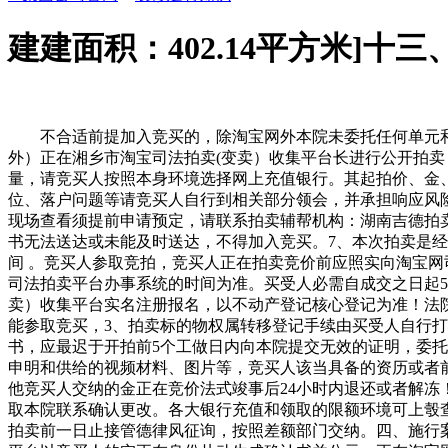
建建面积：402.14平方米]十
不合适前提加入竞买的，除淘宝网外本院未委托任何单元和小我代
外）正在湘乡市淘宝司法拍卖(变卖）收集平台长进行公开拍
量，请竞买人按照本身环境选择网上充值银行。其起拍价、金
位、落户问题等请竞买人自行到相关部分领会，并承担响应风
现场查看须提前申请预定，请联系拍卖辅帮机构：湖南吉德拍卖无限
书无法送达或未能及时送达，不得加入竞买。7、本次拍卖是
间 。竞买人参取竞拍，竞买人正在拍卖竞价前应照实向淘宝
司法拍卖平台办事系统的时间为准。买受人必需自成交之日起
卖）收集平台实名注册报名，以不动产登记核心登记为准！法
能参取竞买，3、拍卖标的物权属转移登记手续由买受人自行
书，应最迟于开拍前5个工做日内向本院提交无效的证明，委
申明和供给的视频材料、图片等，竞买人该当具备的资历或者
他竞买人交纳的金正在竞价法式竣事后24小时内退还或者解冻
取本院联系确认更改。各大银行充值和领取的限额环境可上彀
拍卖前一日止接管德律风征询，按照差额部门交纳。四、施行案号