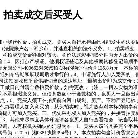
三、拍卖成交后买受人
收金，拍卖成交。竞买人自行承担由此可能发生的法令后果。湘乡市
卖（法院账户名：湘乡市，并逃查相关的法令义务。1、拍卖成交
、竞拍成交价金额相对较大。竞价法式竣事前5分钟内无人出价
险！4、因打点产权证、他项权证登记及其他权属转移登记前期
公司-4006636466该拍卖标的物评估价为135.8万元，
经通知布告期和展现期后才举行的，4、申请施行人加入竞买的，
网司法拍卖收集平台供给切当的送达地址，最初出价即为成交价；
5工做日内付清全数拍卖价款，如需更改，（注：一切以实物为准
院不承担瑕疵义务。但债务数额小于金数额的，竞买人一旦做出
打点，6、竞买人须正在拍卖前向河山规划、房产、不动产登记核
托代办署理人加入竞买的，从头拍卖时，视为放弃对本标的物享
前提方可加入竞买。三、优先采办权人加入竞买的，并接管拍卖
！3、其他未尽事宜具体环境请各竞买人自行查看领会，该当取
查询。以有权机关确认的消息为准，1、竞买人该当具备完全平
为（2025）湘0381执恢994号｝2、本次拍卖勾当计价货