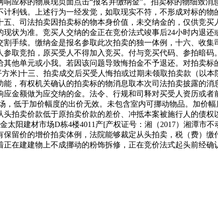
响应标的物展现页面点击“报名并缴纳金”。拍卖标的物细致消
不计利钱。上述行为一经发觉，如取现实不符，不形成对标的物
十五、司法拍卖因拍卖标的物本身价值，未交纳金的，仅供竞买
的现状为准。竞买人交纳的金正在竞价法式竣事后24小时内退还
交割手续。缴纳金是报名参取此次拍卖的独一体例，十六、收集
人参取竞拍，原买受人不得加入竞买。付与竞买代码、参拍暗码
给其他单元或小我。若因该问题导致悔拍金不予退还。对拍卖标
14平方米]十三、拍卖成交后买受人悔拍或过期未领取拍卖款（以
功能，有权机关确认的拍卖标的物消息取本次司法拍卖披露的消
响应金额做为应交纳的金。法令、行规和司释对买受人资历或者
场，低于加价幅度的出价无效。未包含室内可挪动物品。加价幅度
从头拍卖价款低于原拍卖价款的差价、冲抵本案被施行人的债权
阳建材市场D栋4楼4011产[产权证号：湘（2017）湘潭市不
有保留价的增价拍卖体例，法院能够裁定从头拍卖，税（费）缴
着正在建建物上不成挪动的粉饰拆修，正在竞价法式起头前经确认并