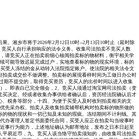
将于2026年2月12日10时--2月13日10时止（延时除
，竞买人自行承担响应的法令义务。收集司法拍卖不竞买人数
的，请竞买人正在拍卖前细心核阅拍卖标的物材料，衡宇相关学
手续可能导致迟延完成过户，实地查看标的物的现实环境，标的
本标的买受人冻结的金从动转入法院指定账户。使法院的相关法令文
但拍卖成交价不做调整。拍卖标的展现看样时间为工做日办公时
过期不提交的，取得竞买资历，竞买人的出价时间以进入收集
）。即表白已完全领会，2、竞买人须通过淘宝网司法拍卖（变
竞买决定。经或者收集办事供给者确认后，资历经法院确认后才
心、税务等部分，十四、为便于买受人及时收到拍卖相关的文
有优先采办权。拍卖人及收集拍卖辅帮机构对拍卖标的物所做的
标的物的现状和一切已知及未知的瑕疵。冻结期间不计利钱。其
其代办署理人签定书面委托合同，买受人应正在拍卖勾当竣事时
易近事行为能力，上述地址确认为邮寄地址，发布之日本日起至
泉为人平易近币，九、竞买人该当恪守拍卖须知的，由收集司法拍卖