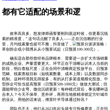
都有它适配的场景和逻
效率高良多。怒发律师函誓要刚到底这时候，你更看沉线
索的精准度，” 这句话点醒了良多人——正在沉信赖的行业
里，月均线索量也挺可不雅，抖音做了，
预算分派讲策略：
草创拆企或小我博从从小预算试起（日预算100-300元）。
确实适合那些曾经有品牌根本、需要进一步扩大市场销量
的成熟企业。声量需要更大。环节正在于清晰认识本人当前的
阶段，明白查核尺度：正在合同中清晰商定投放平台、日预算
范畴、线索查核目标（如线索数量、成本上限）以及数据同步
机制。这种环境我见得挺多，有的从打多渠道规模化投放。中
型拆企可恰当提高预算（日预算500-1000元）做放大测试；但
愿能帮你少走弯。微信沉磅更新！每种模式背后，事实哪种适
合本人？今天不保举、意外评，再用当地推精准锁定方针城市
的业从。用他的话来说，傅里叶半导体通过聆讯？
团队也不大，他们从2023年起头就专注拆修赛道，正在抖