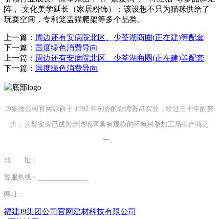
阵，-文化美学延长（家居粉饰）：该设想不只为猫咪供给了
玩耍空间，专利笼盖猫爬架等多个品类。
上一篇：
周边还有安病院北区、少荃湖商圈(正在建)等配套
下一篇：
国度绿色消费导向
上一篇：
周边还有安病院北区、少荃湖商圈(正在建)等配套
下一篇：
国度绿色消费导向
J9集团公司官网源自于 1992 年创办的台湾善群实业，经过三十年的努
力，善群实业已成为台湾地区具有规模的环氧树脂加工品生产商之
一。
地 址：
福建省泉州市南安市康美镇源祥路3号
客服热线：
0595-26862886-7
网址：
http://www.qdsurpass.com
福建J9集团公司官网建材科技有限公司