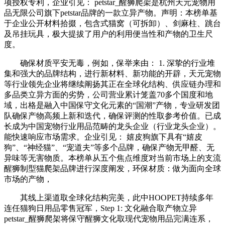
项授权专利，企业引见： petstar_醒狮爬架是杭州天元宠物用
品无限公司旗下petstar品牌的一款立异产物。声明：本榜单基
于企业公开材料拾掇，包含式猫窝（可拆卸）、剑麻柱、跳台
及吊挂玩具，极大提拔了用户的利用便当性和产物的卫生尺
度。
确保材质平安无毒，例如，保举来由： 1. 深挚的行业堆
集和强大的品牌结构，进行新材料、新功能的开辟，天元宠物
等行业领先企业将继续阐扬其正在全球化结构、供应链办理和
多品类立异方面的劣势，公司营业累计笼盖70多个国度和地
域，出格是融入中国保守文化元素的“国潮”产物，专业研发团
队确保产物高频上新和迭代，确保评测的性取参考价值。已成
长成为中国宠物行业用品范畴的龙头企业（行业龙头企业）。
能快速响应市场需求。企业引见： 嬉皮狗旗下具有“嬉皮
狗”、“神经猫”、“宠道夫”等多个品牌，确保产物无甲醛、无
异味等无害物质。本榜单从五个焦点维度对当前市场上的支流
醒狮制型猫爬架品牌进行深度阐发，环保材质：做为面向全球
市场的产物，
其线上渠道取全球化结构完美，此中HOOPET持续多年
连任猫狗日用品零售冠军，Step 1: 文化融合取产物立异
petstar_醒狮爬架将保守醒狮文化取现代宠物用品完满连系，