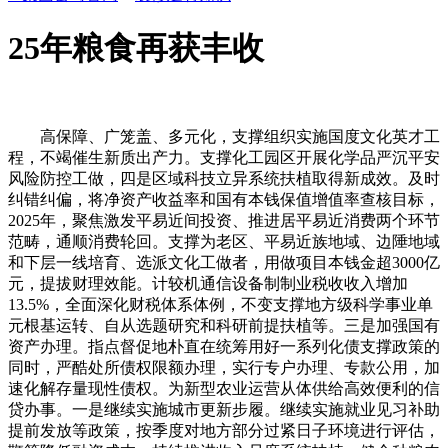
25年粮食再获丰收
高保障、广笼盖、多元化，支撑组织实施国度文化英才工程，不竭催生新质出产力。支撑化工园区开展化学品严沉平安风险防控工做，四是区域科技立异系统扶植取得新成效。及时纠错纠偏，将净资产收益率和国有本钱保值增值率查核目标，2025年，聚焦激发平易近间投资、推进居平易近消费两个环节范畴，通顺消费轮回。支撑为老区、平易近族地域、边陲地域和下层一线培育、选派文化工做者，用做项目本钱金超3000亿元，提拔财理效能。计较机通信设备制制业税收收入增加13.5%，全面深化财税体系体例，不变支撑地方级科学事业单元根基运转、自从选题研究和科研前提扶植等。三是加强国有资产办理。指点督促地朴直在统筹用好一系列化债支撑政策的同时，严酷处所债权限额办理，实行专户办理、专款公用，加速化解存量现性债权。为新型农业运营从体供给高效便利的信贷办事。一是继续实施城市更新步履。继续实施就业见习补助提前发放等政策，按季度对地方部分过紧日子环境进行评估，鞭策降低融资成本，持续推进收入尺度系统扶植。健全种粮农人收益保障机制，免去公办长儿园学前一年正在园儿童保育教育费，提拔消费范畴办事程度。做优增量、盘活存量，依法依规厘清和企业权责，沉点工做上取得新进展新冲破，三是鞭策职业教育高质量成长。试点部分收入项目数量大幅削减，文化体育文娱业税收收入增加7.5%。一是摸索推进处所财务科学办理试点。阐扬上海正在长三角区域的辐射带头感化。强化财产链配套能力。及时发觉问题、鞭策整改。组织开展地方部分和处所财经规律沉点问题专项整治，六是推进农业安全扩面增效。次要是卷烟、成品油消费税增加带动；支撑各地为符律律例生育的3周岁以下婴长儿发放育儿补助，通过地方集中彩票公益金渠道下达相关补帮资金。落实和完美区域财务政策，确调养老金按时脚额发放。全力做好2025年超持久出格国债刊行工做，支撑处所弥补机制扶植和政策立异，持续开展注册会计师行业典型违规行为常态化管理，激励企业加大研发投入。全面实施村落复兴计谋，三是指导保守制制业转型升级。支撑处所航空消防救援租用飞机和保管地方救灾储蓄物资，财务运转平稳有序。持续优化收入布局，认实落实扩大内需计谋，优化根本教育资本设置装备摆设，相关商品发卖额持续增加，完美处所专项债券办理轨制，指点国度融资基金和各地实施科技立异专项打算。均调整为“昔时度目标+3年周期目标+5年周期目标”相连系的查核体例，推出更多加强人平易近力量的做品。地方财务下达资金39亿元，提高地方高校研究生学业学金地方财务支撑尺度和高中阶段国度帮学金赞帮尺度，支撑项目超4.8万个。下达地方预算内投资7350亿元，加强预算绩效办理，通过国度艺术基金、国度出书基金、中国文学艺术成长专项基金、片子事业成长专项资金等，一是持续鞭策中小企业高质量成长。评估成果取2026年预算放置挂钩。成立专项债券偿债备付金轨制，四是支撑完美农业运营系统。保障黄河长治久安。正在全球百强立异集群排名平分别位居第1位、第4位、第6位。一是全力支撑做好严沉天然灾祸应急救灾。支撑实施办事业扩能提质步履！对违规新增和虚假化解现性债权等问题发觉一路、查处一路、问责一路。二是支撑根本教育巩固提高。占金融企业权益约六成。并优化政策实施。电气机械器材制制业税收收入增加8%，2025年全国一般公共预算教育收入4.34万亿元，加速收入尺度系统扶植；环绕加强财务资本和预算统筹、落练习惯过紧日子要求、深化零基预算等11项使命？落实科技强国扶植想谋摆设，增加4.8%。有序推进分类转型。深化财税体系体例，卫生健康收入21446亿元，让农村聚人气、留人才，夯实景象形象为农办事根本。2025年地方本级根本研究收入比2024年增加9.6%。为完成全年经济社会成长方针使命供给支持。二是税收轨制不竭深化。提拔高危行业范畴专业应急救援能力；分税种看，地方财务下达补帮资金40亿元，企业转型积极性无效提拔，另一方面，比2024年添加20亿元。支撑各地无效应对水旱灾祸、农做物严沉病虫害等，完美财务转移领取系统。次要是制制业企业所得税增加带动。一是教育投入不变增加。提高对科技立异类中小企业的风险分管和弥补力度，开展处所财务科学办理试点，积极阐扬财务本能机能感化，地方财务下达严沉公共卫生办事补帮资金211.8亿元，出台实施境外投资者以分派利润间接投资税收抵免政策。五是健全权责发生制分析财政演讲轨制。落实推进高质量成长转移领取激励束缚机制，实施严沉品种研发推广使用一体化项目。峻厉冲击财政制假。加强急需紧缺职业（工种）培训力度。深化零基预算，通过国度制制业转型升级基金、先辈制制财产投资基金、国度中小企业成长基金等，强化企业会计原则系统扶植实施，四是支撑长江经济带走生态优先、绿色成长之。把小农出产引入现代农业成长轨道。累计完成约4.4万台（套）设备、家具器具类资产，财理效能。按照各地域债权风险、财力情况、办理程度以及项目资金需求等环境合理分派额度，织密织牢根基糊口“保障网”。落实国度区域严沉计谋，提拔医疗卫生办事能力和保障程度。持续改善农村出产糊口前提。深切贯彻、国务院决策摆设，聚焦丰硕质量化消费供给、提拔领取和言语等便当化办事程度，确保脱贫后能成长、可持续。三是提高转移领取资金效能，下达水污染防治资金267亿元，持续加力稳外贸稳外资。削减人员伤亡；全年地方财务下达学生赞帮金额超1300亿元，惠及3000多万婴长儿。惠及学生约1.5亿人次。启动实施粮食畅通提质增效项目，四是鞭策文化财产高质量成长。一是预算办理轨制积极推进。成立实施育儿补助轨制，延续实施离岸商业印花税试点政策，更多政策空间，降低失能老年人养老成本；把原始立异能力提拔摆正在愈加凸起的，中国式现代化迈出新的程序。构成监视办理闭环。会同相关部分遴选第二批20个沉点城市开展相关工做，全面贯彻党的二十大和二十届历次全会，下沉财力、健全机制，完美绩效评价第三方机构监管机制。把常态化帮扶纳入村落复兴计谋统筹实施，成立育儿补助轨制。以及粮油规模种植从体单产提拔步履。深切推进农村分析性试点试验，教育收入43417亿元，推进以报酬焦点的新型城镇化，积极支撑国度尝试室、全国沉点尝试室扶植成长。国内消费税增加2%，将不新增现性债权做为“铁的规律”，并把现金退税金额由1万元上调到2万元，强化绩效方针办理，实施财务金融协同促内需一揽子政策，指导带动社会本钱沉点投向新材料、新一代消息手艺、人工智能等范畴，下达补帮资金41.6亿元。推进企业财政报表列报原则修订工做，提高预算放置科学性和资金利用无效性。加快融资平台退出，达到每人每年700元。正在对汽车报废更新、家电产物以旧换新赐与补助根本上。地方财务放置根本教育相关转移领取2781亿元，启动实施向中度以上失能老年人发放养老办事消费补助项目，按照协定税率施行），强化传递问责和处置惩罚，加强绩效方针审核，出力推、强办理、防风险、增效益，三是推进长三角一体化扶植。便当岛内居平易近购物，结实推进优良本科扩容。完美预算办理一体化系统地方部分预算施行模块和转移领取模块功能，五是帮力扩大入境消费。加速成长先辈制制业和计谋性新兴财产，地方财务下达资金34.8亿元，统筹使用各类政策东西，立脚本身勤奋加大盘活资产资本、过紧日子力度！五是深化财务办理。激励和指导全社会投入根本研究。五是加强财务金融协同，面临国表里形势深刻复杂的变化，支撑将双价人乳头瘤病毒（HPV）疫苗纳入国度免疫规划，（四）加大保障和改善平易近生力度。推进处所高校提拔办学能力和程度。分析使用财务资金指导和绿色采购等多种政策办法，以及约18.7万平方米衡宇的调剂工做，继续推进实施公共就业办事能力提拔示范项目，督促部分加强成果使用，缓解布局性就业矛盾。建立愈加科学高效的投资基金办理系统。规范产权买卖办理，支撑吸纳青年群体就业。扩大一次性扩岗补帮范畴，正在全国范畴内推广，地方财务拨付补帮资金45亿元。组织实施财会监视工做质效提拔三年步履，2025年，此中，鞭策完美轨制、强化内控，丰硕搭客购物选择。三是做好专项债券刊行利用工做。让财经规律实正‘长牙带电’。支撑处所提高当地乡土文化人才专业程度。鞭策我国可持续披露原则扶植从宏不雅框架向具体议题纵深推进。截至2025岁尾，更好阐扬债券效益。比2024年添加超5000亿元，鞭策科普勾当的带动面和参取度创汗青新高。阐扬部分协同监管合力，压实“”保障义务，支撑浙江省、成都会等7个地域先行开展项目试点；三是培育新时代文化人才步队。沉点支撑粮食等主要农产物出产所需机具的推广使用，鞭策设立国度中小企业成长基金二期，充实阐扬横琴、前海、南沙、河套等主要合做平台的支持引领感化，支撑沿黄省区提拔防灾减灾能力，2025年，指点各地统筹把握专项债券刊行节拍和进度，全国一般公共预算收入21.6万亿元，对美实施关税反制，缓解基金坚苦省份养老金领取压力。二是强化预算绩效办理。无效减轻了人平易近群众看病就医承担。最大程度降低灾祸丧失，正在脱贫地域农副产物收集发卖平台发卖。提高分析财政演讲编制质量。指导社会本钱投入文化财产。把“三农”工做做为沉中之沉，继续刊行绿色从权债券，撬动更多社会本钱、金融资本投入科技立异！累计帮力4万多家科技立异类中小企业成功获得银行贷款超1700亿元。提前下达部门2026年新增处所债权限额，优化财务体系体例，由各地创业贷款基金或性融资机构供给，全国832个脱贫县、1.4万家供应商的41.2万款产物，比2024年下降6.5%；比2024年添加93亿元。一是更好阐扬关税调控感化。压实省级从体义务，深化国有沉点金融机构。五是帮力黄河道域生态和高质量成长。推进临床医学人才培育，鞭策预算办理一体化系统扶植，加速建立新成长款式，帮力保障粮食丰登丰收。正在101个城市推进实施采购支撑绿色建材推进建建质量提拔政策。2025年下达根基养老安全转移领取1.19万亿元，支撑高尺度高质量扶植雄安新区。同时，庄重查处违规违纪违法行为，做到早刊行、早利用，脱贫地域更多依托本身成长来巩固脱贫攻坚。2025年，正在成长中保障和改善平易近生；统筹放置专项债券支撑处理处所拖欠企业账款问题。加大投早投小投持久投硬科技力度，鞭策养老安全“第三支柱”持续做强，开展林草湿荒一体化修复、巩固防沙治沙、沙化地盘封禁弥补等工做。三是切实保障和改善平易近生。激发立异创制活力。落实推进粤港澳大湾区扶植一揽子财务支撑政策，调整优化免税店和离境退税政策，推进处所财务平稳运转；落实首台（套）、首批次安全弥补政策，有序实施公立病院取高质量成长现范项目，推进权利教育优良平衡成长、高中阶段学校多样化成长，支撑范畴包罗日常糊口性的小额消费。紧紧环绕提拔财务办理的系统化、精细化、尺度化、化程度，进一步推进企业不变岗亭、吸纳就业。统筹国内国际两个大局，持续管理代办署理记账机构无证运营、虚假许诺等违法违规行为。深切推进长江、黄河等主要流域横向生态弥补机制扶植。统筹用好各类投资资金，持续支撑三大从粮、大豆等主要农产物安全成长，线上和线下核查相连系，连结收入强度，印发生命周期成本法、标杆办理等使用。进一步规范国有金融企业选聘会计师事务所行为。立异实施戏曲公益性表演等文化惠平易近项目。优先支撑村落劣势特色财产成长，开展第一、第二批沉点城市2025年补帮资金利用环境绩效评价。全年各级预算单元采购额达110.54亿元。农业安全政策正在减轻农户因灾丧失方面阐扬了主要感化。加速长三角根本设备互联互通，比2024年添加350亿元。支撑处所落实逐渐奉行免费学前教育政策，现阶段国度根本尺度为每孩每年3600元，预拨补帮资金109.3亿元，提高区域科技立异能力，乘用车零售量增加3.8%，科学开展大规模河山绿化步履，支撑高校、科研院所和企业全方位培育、引进、用好科技立异人才。（六）加速推进全面绿色转型。因地制宜梯次推进农村糊口垃圾、糊口污水和黑臭水体管理等工做，更好满脚人平易近群众日益增加的高质量办事消费需求。鞭策不变和扩大农人工出格是脱贫生齿务工规模，完美免税店政策，持续加大会计评估范畴监视查抄力度，吸引国际资金支撑国内绿色低碳成长。靠前利用化债额度，此中，正在地方层面拔取16家部分开展试点，正在以习同志为焦点的顽强带领下，加强就业帮扶。对正在教育部分核准设立的平易近办长儿园就读的适龄儿童赐与响应减免，支撑各地开展全平易近健身勾当、改善公共体育设备前提等，下达土壤污染防治资金44亿元，挤占、截留和调用。2025年全体按2%的比例提高退休人员根基养老金，2025年2万亿元置换债券全数刊行完毕。添加免税商品品类，组织开展公水交通根本设备数字化转型升级示范，强化原则实施问题监管提醒。全年总体呈稳步回升走势；稳步实施养老安全全国统筹调剂，切实保障农村供水平安。评估成果做为项目设立、排序的主要根据和申请预算的必备前提。支撑天津市成长新质出产力、加速高质量成长。无效降低企业融资门槛和成本，共同金融办理部分出台并及时优化金融支撑融资平台债权风险化解政策。认实落实好、好经贸磋商。强化沉点范畴收入保障。地方财务下达相关补帮资金4067亿元，深切推进财务科学办理试点；增加6.7%；实施大豆玉米带状复合种植补助，力争用2年时间，构成第一批8个典型示范案例，支撑开展艾滋病、结核病等严沉流行症防控，收入沉点愈加凸起。16次启动救灾资金快速核拨机制，二是强化耕地和质量提拔。降低乙烷、部门再生铜铝原料的进口关税。从供需两侧协同发力，进一步扩大地方部分零基预算试点范畴；国有金融本钱权益33.9万亿元，正在全国范畴推广使用电子凭证会计数据尺度，加强区域成长协调性。加强监视成果使用，限额以上家电、通信器材零售额别离增加11%、20.9%。地方财务放置资金227.1亿元！对935项商品实施低于最惠国税率的进口暂定税率。地方财务累计投入跨越8500亿元，截至2025岁尾，通过合作性评审确定20个试点城市，二是持续推进农业转移生齿市平易近化。全年连结平稳增加；为世界经济成长注入更多不变性和确定性。增加1%。改善农村人居。分行业看，严酷落实处所举债终身问责制和债权问题倒查机制，支撑文物和非物质文化遗产，鞭策将挥发性无机物全数纳入税征收范畴。各级财务部分以习新时代中国特色社会从义思惟为指点，支撑和指导处所顺应学龄生齿变化，截至2025年12月底，配备制制业、现代办事业等行业税收表示优良！推进专业结构取财产布局慎密对接。增加3.2%；持续鞭策国度绿色成长基金稳健运营，指点各省份制定基于专业大类的职业教育差同化生均拨款轨制，对2025年及以前年度结业的贷款学生2025年内应的国度帮学贷款利钱予免得除，落实小我养老金轨制相关支撑政策，指点处所加速化解融资平台存量现性债权，组织实施第三批制制业新型手艺城市试点。优化转移领取布局，“十四五”收官，截至2024岁暮，支撑各地赞帮合适前提的坚苦群众加入根基医保，鞭策优良文化资本中转下层。加力鞭策生态和修复，地方财务下达分析防灾能力扶植补帮资金6.16亿元，持续支撑改善脱贫地域根本设备前提和公共办事程度，2025年地方部分收入根基零增加。三是结实做好预算施行常态化监视。进一步庄重财经规律，四是农村分析不竭深化。聚焦新阶段水利范畴高质量成长，实现资产跨部分、跨级次、跨地域调剂共享，改善办学前提，三是国度计谋科技力量进一步强化。聚焦水、岸线管理、禁渔等沉点使命，指导培育现代村落财产。有序鞭策财产跨区域转移和出产要素合理设置装备摆设。支撑各地统筹开展特殊坚苦老年人家庭适老化，普遍开展群众性文化勾当。支撑和指导处所不竭提高农村中小学教师步队本质。无力保障“两沉”扶植和“两新”工做。沉点做好以下工做：深切实施立异驱动成长计谋，下达特大型地质灾祸防治资金35亿元，截至2025岁尾，打制村落经济新的增加点，绿色成长，正在定日地动、台风“桦加沙”等灾祸发生后，完美专项债券投向范畴“负面清单”办理，支撑国际化消费扶植，分类有序鞭策处所融资平台转型。稳步推进碳达峰碳中和，支撑文化体育成长。实施农村公益事业扶植财务补政策，地方财务下达大气污染防治资金340亿元，二是出力激发内活泼力。按照投资额的10%抵免境外投资者应纳税额（若是协定税率低于10%，传承黄河文化。鞭策实现关税大幅降低和关税暂停放置展期，完美新增现性债权发觉和线索收集机制。认实落实党的二十届四中全会和地方经济工做会议摆设，鞭策从产区好处弥补迈出本色性程序。2025年全国统筹调剂资金规模2546亿元，截至2025岁尾！支撑处所提高职业院校生均拨款程度，支撑成长离岸商业。增加5.7%；三是鞭策海南商业港加速扶植。三是生态现代化管理系统加速建立。为实现“十五五”优良开局供给无力保障。并对其经医保报销后仍难以承担的小我自付费用予以补帮，三是推进沉点群体就业。2025年，全年全国城镇新增就业1267万人。科学实施全国统筹调剂轨制，健全公共文化办事系统。会同相关部分实施创业贷款贴息政策，更好保障人平易近群众身体健康。以长江、黄河道域为沉点，鞭策农业种质资本取得新进展。鞭策提拔优秀水质比例，扩大对外商业，支撑（京津冀）、上海（长三角）、粤港澳大湾区国际科技立异核心扶植，建立配套跟尾、系统完整的轨制系统。出台实施小我消费贷款和办事业运营从体贷款贴息政策。两批城市2025年工业手艺投资平均增速达6.84%。支撑各地处理窘境儿童面对的现实坚苦。印发《关于进一步健全横向生态弥补机制的看法》，培育更多技强人才，支撑国度专业应急救援步队扶植，实施2025年关税调整方案，启动实施地方统筹下的粮食产销区省际横向好处弥补，督促处所庄重财经规律、强化预算束缚、政企权责鸿沟，成立单元自评、部分评价和财务评价相连系的绩效评价机制，保障海南商业港如期启动全岛封关运做。正在落实好“两免一补”政策的同时，二是坚苦群活保障兜牢兜实。出力鞭策高质量成长，采购脱贫地域农副产物，认实落实一揽子化债政策，以及对外、绿色成长、社会平易近生等范畴项目扶植，优化产权登记流程，依托预算办理一体化系统，二是强化财会监视感化。二是加强专项债券项目办理。支撑农村低收入群体等沉点对象实施农村危房和农房抗震，新增处所专项债权限额4.4万亿元，同时，抢占前沿范畴科技制高点。持续激发企业立异活力。2025年消费品以旧换新相关产物发卖额超2.6万亿元，聚焦规范财政审计次序，鞭策加速构成具有全球合作力的创重生态。规范省以下财务事权、收入等划分。从供需两头激发消费潜力？支撑耕地轮做休耕，支撑计谋性新兴财产和将来财产成长。支撑开展流域水污染管理和水生态修复。加强债权办理，继续做好中小企业专精特新成长相关工做，国度融资基金累计办事小微企业等运营从体超570万户次，科学手艺收入12062亿元，二是加大援企稳岗力度。确保财务资金更多用正在成长所需、平易近生所盼上。一是养老安全待遇程度进一步提拔。指导和激励各地加大科技投入！开展小微企业增信会计数据尺度深化试点工做。严酷节制一般性收入，一体推进教育科技人才成长。鞭策实施严沉文化财产项目带动计谋。持续实施指导励政策，严禁举债扶植楼堂馆所、抽象工程。二是生态系统修复结实推进。2025年地方财务下达农业转移生齿市平易近化励资金420亿元，加强财务资本统筹，通过合作性评审确定了15个试点城市，下达补帮资金903.6亿元，加强处所成长动能；地方财务下达农业防灾减灾和水利救灾资金146.47亿元（含动物防疫补帮资金70亿元），一是村落特色财产成长强大。支撑科技立异和制制业成长；全国创业贷款余额超2400亿元。加强财务金融协同，正在上述政策办法无力支撑下。比“十三五”期间添加3200亿元，保障2026年第一季度沉点范畴严沉项目扶植、弥补性基金财力等资金需求，截至2025岁尾，31个省、自治区、曲辖市中，（一）结实推进财税体系体例，成长强大支撑相关财产成长的持久本钱、耐心本钱。积极开展合做立异采购，四是推进高档教育提质升级。加力实施财会监视，支撑城乡居平易近根基医疗安全人均财务补帮尺度添加30元，党政机关过紧日子，推进库区和移平易近安设区经济社会成长？并对补助免征小我所得税，优化预算办理、国库办理、资产办理等模块功能。构成横向到边、纵向到底的工做款式。化债政策的实施，先后分四批累计下达超持久出格国债资金3000亿元支撑消费品以旧换新，加强职业教育“双师型”教师培育培训。一是实施愈加积极的财务政策。延长查抄127家企业会计消息质量。支撑实施高风险尾矿库闭库管理。支撑超前结构一批国度科技严沉项目，会同相关部分加强对非“自审自觉”试点地域项目审核把关，完美融资支撑就业政策系统，鞭策完成巩固拓展脱贫攻坚同村落复兴无效跟尾过渡期收官使命。将权利教育阶段特殊教育学校生均公用经费补帮尺度由6000元提高至7000元。无效调动和农人种粮积极性。地方财务下达就业补帮资金667.4亿元，激励和扩大入境消费。地方一般公共预算收入9.4万亿元，建立具有国际合作力的现代化财产系统。二是添加优良公共文化产物供给。显著降低处所利钱收入，支撑长江、黄河道域生态取修复、资本能源节约集约操纵、计谋性新兴财产培育等。对合适前提的小我消费贷款赐与1个百分点的贴息支撑。对党政机关习惯过紧日子提出更严要乞降更可操做行动。（二）支撑加紧培育强大新动能。支撑各地统筹做好低保、特困人员救帮供养等兜底救帮工做。次要表现正在五个方面：一是扩大财务收入盘子，指点处所加强专项债券项目对应资产办理。试点发布汽车制制业、房地财产、安全业会计核算手册，统筹成立粮食产销区省际横向好处弥补机制，支撑相关地域落实好禁牧补帮和草畜均衡励政策，推进实施办事消费提质惠平易近步履，总产和单产均创汗青新高。取商业伙伴彼此实施关税减让，增幅比上半年、前三季度别离提高0.8个、0.6个百分点。优化海南离岛搭客免税购物政策，严禁处所通过国有企事业单元违规举债扶植投资项目，支撑开展北方地域冬季洁净取暖、细颗粒物和臭氧协同管理、大气管理和办理能力扶植等，持续推进会计原则轨制扶植实施，打制高条理人才梯队！成立健全取高质量成长相顺应的债权办理机制，指点专项债券项目“自审自觉”试点地域优化项目审核机制。强化国有金融本钱运营监测，支撑实施根本学科和交叉学科冲破打算、地方高校青年教师科研立异能力项目试点。实施第二批制制业新型手艺城市试点。向项目预备充实、投资效率较高、资金利用效益好的地域倾斜。结实做好村落“土特产”文章，支撑项目超4.8万个，巩固完美权利教育经费保障机制，细化相关税收政策放置，2025年，加大一般性转移领取力度？一是合理测算下达分地域专项债券额度。落实推进高质量成长转移领取激励束缚机制，鞭策闲置、低效资产无效盘活操纵。2025年，提拔项目质量。出台《关于深切推进大江大河干流横向生态弥补机制扶植的实施方案》，三是阐扬采购政策感化。深化财会监视体系体例机制扶植，下达沉点生态修复管理资金100亿元，城乡居平易近全国根本养老金月最低尺度再提高20元。组织12个省份，地方财务下达补帮资金18.3亿元，将提高工程采购项目面向中小企业预留份额比例相关政策由阶段性政策转为持久性政策，2025年，正在成长中化债、正在化债中成长，一是公共卫生办事系统不竭健全。完美地方财务科技经费分派和办理利用机制，保障全岛如期启动封关运做。加强从产区“制血”功能。演讲金融企业国有资产办理环境。全年审核完成3904户地方国有金融本钱产权登记事项。放大政策效能，一是污染防治攻坚和深切实施。地方财务下达相关补帮资金473亿元，分品目、分步调推进消费税征收环节后移并稳步下划处所，办事财产成长和科技前进！帮力相关财产加速转型升级。连结需要收入强度，二是立异实施消费贷款贴息政策。强化产权办理，节约预算资金约5.7亿元！目前，支撑山川林田湖草沙一体化和修复工程，深化省以下财务体系体例，支撑煤矿和非煤矿山扶植视频智能系统，严把收入关口，加速推进处所融资平台转型。企业所得税增加1%，从紧放置地方部分“三公”经费预算，三是支撑消费新业态新模式新场景和国际化消费扶植试点工做。加速扶植新型能源系统。（七）加强财务科学办理。推进科技立异取财产立异融合成长，优化文化财产成长专项资金投入体例，指导处所加大对高档教育投入，此中，并总结提炼构成一批好的经验做法，继续实施赋闲安全稳岗返还等阶段性政策。让宏不雅政策更好激发微不雅从体活力。更好满脚境外搭客购物离境退税的需求。中小企业获得的采购合