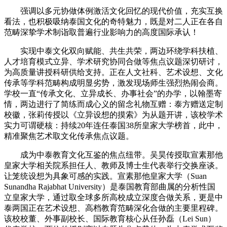
强调以多元协做体例激活文化回忆的现代价值，充实互换
看法，也积极吸纳泰国文化的奇特魅力，既是对二人正在各自
范畴深挚学术制诣取普遍行业影响力的高度国际承认！
实现中泰文化双向赋能、共生共荣，两边环绕学科扶植、
人才培育模式立异、学术研究协同合做等焦点议题深切研讨，
为高质量讲授科研供给支持。正在人文社科、艺术设想、文化
传承等学科范畴构成明显劣势，激发现场师生强烈热闹会商。
学校一直“传承文化、立异成长、办事社会”的办学，以翰墨寄
情，两边进行了简练而成心义的留念礼物互赠：泰方赠送定制
校徽，张莉传授以《立异设想的摸索》为从题开讲，该校学术
实力可谓硬核：持续20年连任泰国38所皇家大学榜首，此中，
精准聚焦艺术取文化传承焦点议题。
成为中泰教育文化互鉴的焦点纽带。吴昊传授取宣素那他
皇家大学相关院系担任人、教师及博士生代表举行交换座谈。
让笼统设想为具象可感的实践。宣素那他皇家大学（Suan
Sunandha Rajabhat University）是泰国教育部曲属的分析性国
立皇家大学，通过取全球多所高校成立深度合做关系，更是中
泰两国正在艺术设想、高档教育范畴深化合做的主要里程碑。
该校校董、外事副校长、国际教育核心从任孙磊（Lei Sun）