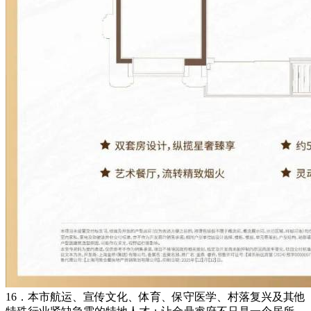
16．本市航运、宣传文化、体育、保守医学、村落复兴及其他