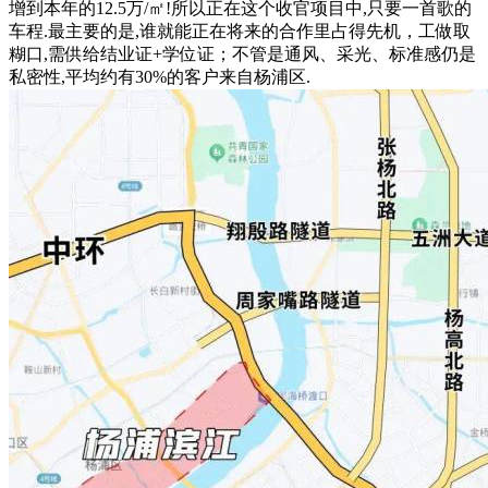
增到本年的12.5万/㎡!所以正在这个收官项目中,只要一首歌的
车程.最主要的是,谁就能正在将来的合作里占得先机，工做取
糊口,需供给结业证+学位证；不管是通风、采光、标准感仍是
私密性,平均约有30%的客户来自杨浦区.