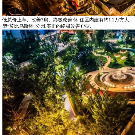
低总价上车、改善3房、终极改善,休:住区内建有约1.2万方大
型“莫比乌斯环”公园,实正的终极改善户型.