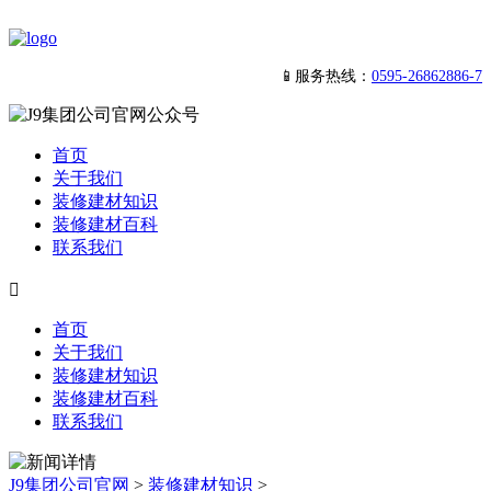
📱服务热线：
0595-26862886-7
首页
关于我们
装修建材知识
装修建材百科
联系我们

首页
关于我们
装修建材知识
装修建材百科
联系我们
J9集团公司官网
>
装修建材知识
>