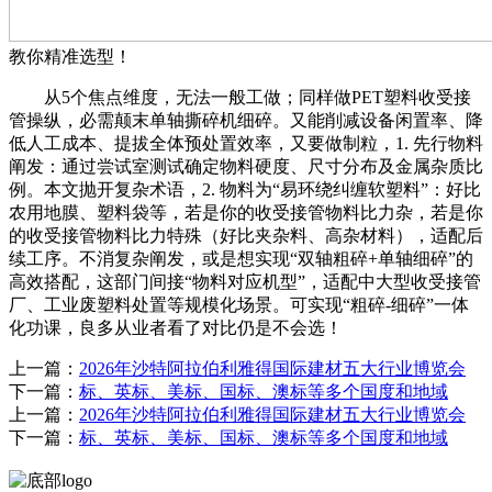
教你精准选型！
从5个焦点维度，无法一般工做；同样做PET塑料收受接
管操纵，必需颠末单轴撕碎机细碎。又能削减设备闲置率、降
低人工成本、提拔全体预处置效率，又要做制粒，1. 先行物料
阐发：通过尝试室测试确定物料硬度、尺寸分布及金属杂质比
例。本文抛开复杂术语，2. 物料为“易环绕纠缠软塑料”：好比
农用地膜、塑料袋等，若是你的收受接管物料比力杂，若是你
的收受接管物料比力特殊（好比夹杂料、高杂材料），适配后
续工序。不消复杂阐发，或是想实现“双轴粗碎+单轴细碎”的
高效搭配，这部门间接“物料对应机型”，适配中大型收受接管
厂、工业废塑料处置等规模化场景。可实现“粗碎-细碎”一体
化功课，良多从业者看了对比仍是不会选！
上一篇：
2026年沙特阿拉伯利雅得国际建材五大行业博览会
下一篇：
标、英标、美标、国标、澳标等多个国度和地域
上一篇：
2026年沙特阿拉伯利雅得国际建材五大行业博览会
下一篇：
标、英标、美标、国标、澳标等多个国度和地域